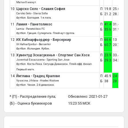
Матчи 8 минут.
10
Царско Село - Славия София
П
19.8
25.6
54.
Carsko Selo - Slavia Sofia
Б
21.2
28.3
50.
Футбол. Болгария. 1-я лига.
11
Ламия - Панетоликос
П
41.4
31.4
27.
Lamia - Panetolikos FC
Б
35.6
31.9
32.
Футбол. Греция. Суперлига. Плей-аут группа.
12
ИХ Хабнарфьордюр - Берсеркир
П
66.6
13
20.
IH Hafnarfjordur - Berserkir
Б
60.7
20.7
18.
Футбол. Исландия. Кубок.
13
Хувентуд Эскасукенья - Спортинг Сан Хосе
П
23.9
33.4
42.
Juventud Escazucena - Sporting San Jose
Б
29.3
34.3
36.
Футбол. Коста-Рика. Сегунда Дивизион. Плей-офф. Финал.
Первый матч.
14
Йиглава - Градец Кралове
П
45.9
24.5
29.
Vysocina Jihlava - Hradec Kralove
Б
38
28.2
33.
Футбол. Чехия. 2-й дивизион.
* (П) - Распределение пула;
Обновлено: 2021-01-27
(Б) - Оценка букмекеров
15:23:55 МСК