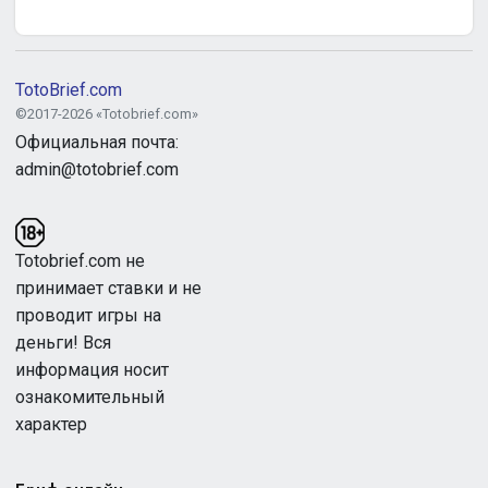
TotoBrief.com
©2017-2026 «Totobrief.com»
Официальная почта:
admin@totobrief.com
Totobrief.com не
принимает ставки и не
проводит игры на
деньги! Вся
информация носит
ознакомительный
характер