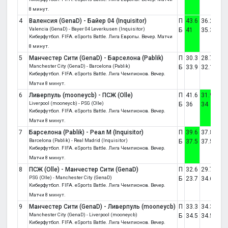
8 минут.
4
Валенсия (GenaD) - Байер 04 (Inquisitor)
П
43.6
36.2
20.
Valencia (GenaD) - Bayer 04 Leverkusen (Inquisitor)
Б
41
35.3
23.
Киберфутбол. FIFA. eSports Battle. Лига Европы. Вечер. Матчи
8 минут.
5
Манчестер Сити (GenaD) - Барселона (Pablik)
П
30.3
28.7
41
Manchester City (GenaD) - Barcelona (Pablik)
Б
33.9
32.1
34
Киберфутбол. FIFA. eSports Battle. Лига Чемпионов. Вечер.
Матчи 8 минут.
6
Ливерпуль (mooneycb) - ПСЖ (Olle)
П
41.6
31.9
26.
Liverpool (mooneycb) - PSG (Olle)
Б
36
34
30
Киберфутбол. FIFA. eSports Battle. Лига Чемпионов. Вечер.
Матчи 8 минут.
7
Барселона (Pablik) - Реал М (Inquisitor)
П
39.6
37.8
22.
Barcelona (Pablik) - Real Madrid (Inquisitor)
Б
37.5
37.5
25
Киберфутбол. FIFA. eSports Battle. Лига Чемпионов. Вечер.
Матчи 8 минут.
8
ПСЖ (Olle) - Манчестер Сити (GenaD)
П
32.6
29.7
37.
PSG (Olle) - Manchester City (GenaD)
Б
23.7
34.6
41.
Киберфутбол. FIFA. eSports Battle. Лига Чемпионов. Вечер.
Матчи 8 минут.
9
Манчестер Сити (GenaD) - Ливерпуль (mooneycb)
П
33.3
34.3
32.
Manchester City (GenaD) - Liverpool (mooneycb)
Б
34.5
34.5
31
Киберфутбол. FIFA. eSports Battle. Лига Чемпионов. Вечер.