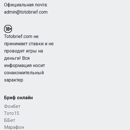
Официальная почта:
admin@totobrief.com
Totobrief.com не
принимает ставки и не
проводит игры на
деньги! Вся
информация носит
ознакомительный
характер
Бриф онлайн
Фонбет
Tото15
ББет
Марафон