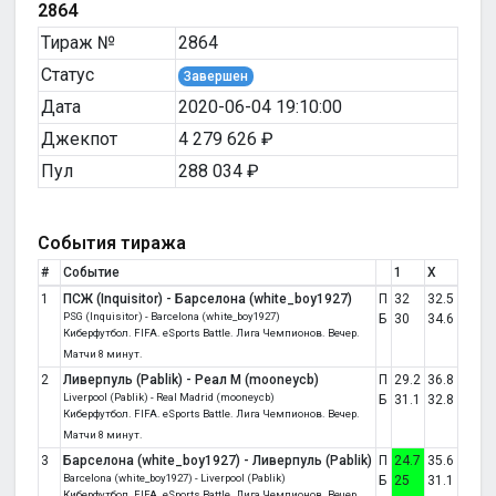
2864
Тираж №
2864
Статус
Завершен
Дата
2020-06-04 19:10:00
Джекпот
4 279 626 ₽
Пул
288 034 ₽
События тиража
#
Событие
1
X
2
1
ПСЖ (Inquisitor) - Барселона (white_boy1927)
П
32
32.5
35.5
PSG (Inquisitor) - Barcelona (white_boy1927)
Б
30
34.6
35.3
Киберфутбол. FIFA. eSports Battle. Лига Чемпионов. Вечер.
Матчи 8 минут.
2
Ливерпуль (Pablik) - Реал М (mooneycb)
П
29.2
36.8
34
Liverpool (Pablik) - Real Madrid (mooneycb)
Б
31.1
32.8
36.1
Киберфутбол. FIFA. eSports Battle. Лига Чемпионов. Вечер.
Матчи 8 минут.
3
Барселона (white_boy1927) - Ливерпуль (Pablik)
П
24.7
35.6
39.7
Barcelona (white_boy1927) - Liverpool (Pablik)
Б
25
31.1
43.9
Киберфутбол. FIFA. eSports Battle. Лига Чемпионов. Вечер.