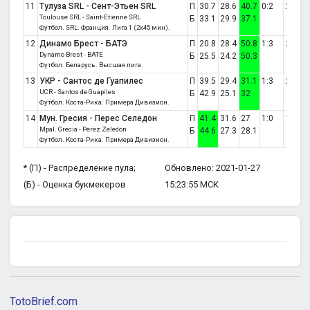
11
Тулуза SRL - Сент-Этьен SRL
П
30.7
28.6
40.7
0:2
2
Toulouse SRL - Saint-Etienne SRL
Б
33.1
29.9
37.1
Футбол. SRL. Франция. Лига 1 (2x45 мин).
12
Динамо Брест - БАТЭ
П
20.8
28.4
50.8
1:3
2
Dynamo Brest - BATE
Б
25.5
24.2
50.3
Футбол. Беларусь. Высшая лига.
13
УКР - Сантос де Гуапилес
П
39.5
29.4
31.1
1:3
2
UCR - Santos de Guapiles
Б
42.9
25.1
32
Футбол. Коста-Рика. Примера Дивизион.
14
Мун. Гресия - Перес Селедон
П
41.4
31.6
27
1:0
1
Mpal. Grecia - Perez Zeledon
Б
44.6
27.3
28.1
Футбол. Коста-Рика. Примера Дивизион.
* (П) - Распределение пула;
Обновлено: 2021-01-27
(Б) - Оценка букмекеров
15:23:55 МСК
TotoBrief.com