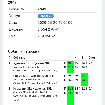
2849
Тираж №
2849
Статус
Завершен
Дата
2020-05-20 19:00:00
Джекпот
3 654 279 ₽
Пул
214 098 ₽
События тиража
#
Событие
1
X
2
Счет
Резул
1
Удинезе SRL - Дженоа SRL
П
48.1
25
26.9
2:1
1
Udinese SRL - Genoa SRL
Б
42.8
29
28.2
Футбол. SRL. Италия. Серия А (2x45 мин).
2
Парма SRL - Фиорентина SRL
П
29
29
42
0:1
2
Parma SRL - Fiorentina SRL
Б
36.5
29.1
34.5
Футбол. SRL. Италия. Серия А (2x45 мин).
3
Краковия SRL - Шленск SRL
П
52.8
24.4
22.8
2:1
1
Cracovia SRL - Slask Wroclaw SRL
Б
44.4
28.2
27.4
Футбол. SRL. Польша. Экстракласа (2x45
мин).