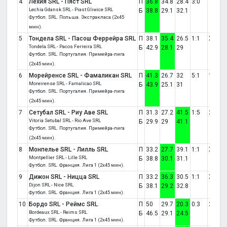
4
Лехия SRL - Пяст SRL
П
36.8
34.8
28.4
3:0
1
Lechia Gdansk SRL - Piast Gliwice SRL
Б
38.8
29.1
32.1
Футбол. SRL. Польша. Экстракласа (2x45
мин).
5
Тондела SRL - Пасош Феррейра SRL
П
38.1
35.4
26.5
1:1
X
Tondela SRL - Pacos Ferreira SRL
Б
42.9
28.1
29
Футбол. SRL. Португалия. Примейра-лига
(2x45 мин).
6
Морейренсе SRL - Фамаликан SRL
П
41.3
26.7
32
5:1
1
Moreirense SRL - Famalicao SRL
Б
43.9
25.1
31
Футбол. SRL. Португалия. Примейра-лига
(2x45 мин).
7
Сетубал SRL - Риу Аве SRL
П
31.3
27.2
41.5
1:5
2
Vitoria Setubal SRL - Rio Ave SRL
Б
29.9
29
41.1
Футбол. SRL. Португалия. Примейра-лига
(2x45 мин).
8
Монпелье SRL - Лилль SRL
П
33.2
27.7
39.1
1:1
X
Montpellier SRL - Lille SRL
Б
38.8
30.1
31.1
Футбол. SRL. Франция. Лига 1 (2x45 мин).
9
Дижон SRL - Ницца SRL
П
33.2
36.3
30.5
1:1
X
Dijon SRL - Nice SRL
Б
38.1
29.2
32.8
Футбол. SRL. Франция. Лига 1 (2x45 мин).
10
Бордо SRL - Реймс SRL
П
50
29.7
20.3
0:3
2
Bordeaux SRL - Reims SRL
Б
46.5
29.1
24.5
Футбол. SRL. Франция. Лига 1 (2x45 мин).