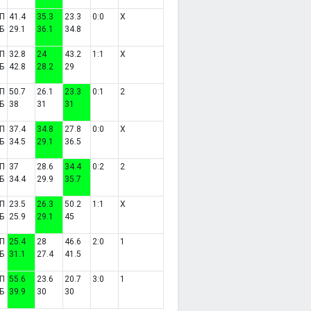
П
41.4
35.3
23.3
0:0
X
Б
29.1
36.1
34.8
П
32.8
24
43.2
1:1
X
Б
42.8
28.2
29
П
50.7
26.1
23.3
0:1
2
Б
38
31
31
П
37.4
34.8
27.8
0:0
X
Б
34.5
29.1
36.5
П
37
28.6
34.4
0:2
2
Б
34.4
29.9
35.7
П
23.5
26.3
50.2
1:1
X
Б
25.9
29.1
45
П
25.4
28
46.6
2:0
1
Б
31.1
27.4
41.5
П
55.6
23.6
20.7
3:0
1
Б
39.9
30
30