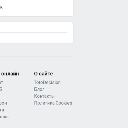
СК
 онлайн
О сайте
ет
TotoDecision
5
Блог
Контакты
фон
Политика Cookies
ти
ашка