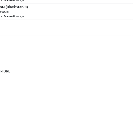
ига. Матчи 8 минут.
эм (BlackStar98)
star98)
ига. Матчи 8 минут.
.
.
.
ин SRL
.