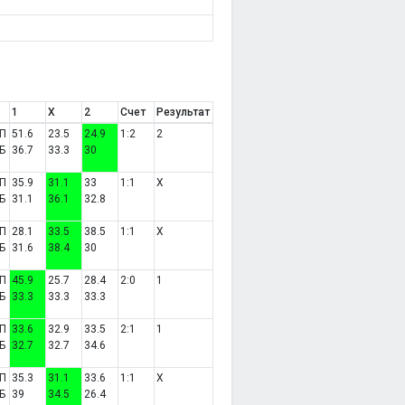
1
X
2
Счет
Результат
П
51.6
23.5
24.9
1:2
2
Б
36.7
33.3
30
П
35.9
31.1
33
1:1
X
Б
31.1
36.1
32.8
П
28.1
33.5
38.5
1:1
X
Б
31.6
38.4
30
П
45.9
25.7
28.4
2:0
1
Б
33.3
33.3
33.3
П
33.6
32.9
33.5
2:1
1
Б
32.7
32.7
34.6
П
35.3
31.1
33.6
1:1
X
Б
39
34.5
26.4