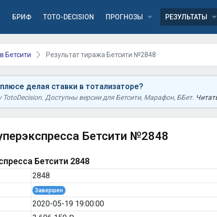
Я
БРИФ
TOTO-DECISION
ПРОГНОЗЫ
РЕЗУЛЬТАТЫ
в Бетсити
Результат тиража Бетсити №2848
 плюсе делая ставки в тотализаторе?
TotoDecision. Доступны версии для Бетсити, Марафон, ББет.
Читать
уперэкспресса Бетсити №2848
пресса Бетсити 2848
2848
Завершен
2020-05-19 19:00:00