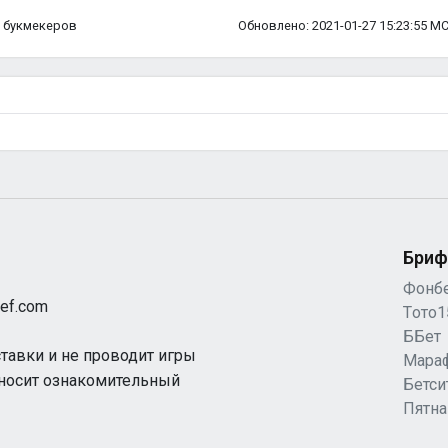
ка букмекеров
Обновлено: 2021-01-27 15:23:55 М
Бриф
Фонб
ef.com
Tото1
ББет
ставки и не проводит игры
Мара
 носит ознакомительный
Бетси
Пятн