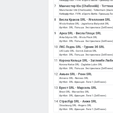
Киберфутбол. FIFA. eSports Battle. Премьер Л
7
Манчестер Юн (Chellovekk) - Тоттенх
Manchester Utd (Chellovekk) - Tottenham (black
Киберфутбол. FIFA. eSports Battle. Премьер Л
8
Висла Краков SRL - Ягеллония SRL
Wisla Krakow SRL - Jagiellonia Bialystok SRL
Футбол. SRL. Польша. Экстракласа (2x45 мин)
9
Арка SRL - Висла Плоцк SRL
Arka Gdynia SRL - Wisla Plock SRL
Футбол. SRL. Польша. Экстракласа (2x45 мин)
10
ЛКС Лодзь SRL - Гурник Зб SRL
LKS Lodz SRL - Gornik Zabrze SRL
Футбол. SRL. Польша. Экстракласа (2x45 мин)
11
Корона Кельце SRL - Заглембе Люб
Korona Kielce SRL - Zaglebie Lubin SRL
Футбол. SRL. Польша. Экстракласа (2x45 мин)
12
Амьен SRL - Ренн SRL
Amiens SRL - Rennes SRL
Футбол. SRL. Франция. Лига 1 (2x45 мин).
13
Брест SRL - Марсель SRL
Brest SRL - Marseilles SRL
Футбол. SRL. Франция. Лига 1 (2x45 мин).
14
Страсбур SRL - Анже SRL
Strasbourg SRL - Angers SRL
Футбол. SRL. Франция. Лига 1 (2x45 мин).