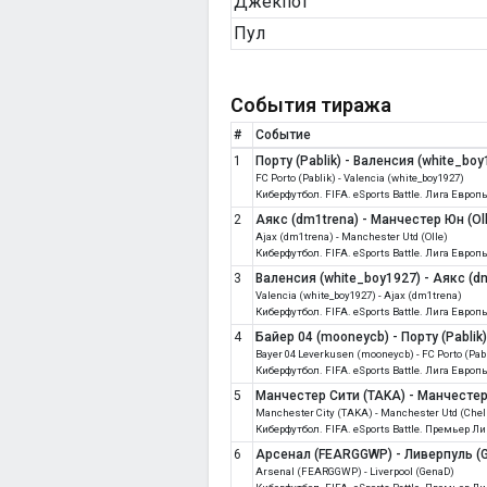
Джекпот
Пул
События тиража
#
Событие
1
Порту (Pablik) - Валенсия (white_boy
FC Porto (Pablik) - Valencia (white_boy1927)
Киберфутбол. FIFA. eSports Battle. Лига Евро
2
Аякс (dm1trena) - Манчестер Юн (Ol
Ajax (dm1trena) - Manchester Utd (Olle)
Киберфутбол. FIFA. eSports Battle. Лига Евро
3
Валенсия (white_boy1927) - Аякс (d
Valencia (white_boy1927) - Ajax (dm1trena)
Киберфутбол. FIFA. eSports Battle. Лига Евро
4
Байер 04 (mooneycb) - Порту (Pablik
Bayer 04 Leverkusen (mooneycb) - FC Porto (Pab
Киберфутбол. FIFA. eSports Battle. Лига Евро
5
Манчестер Сити (TAKA) - Манчестер 
Manchester City (TAKA) - Manchester Utd (Chel
Киберфутбол. FIFA. eSports Battle. Премьер Л
6
Арсенал (FEARGGWP) - Ливерпуль (
Arsenal (FEARGGWP) - Liverpool (GenaD)