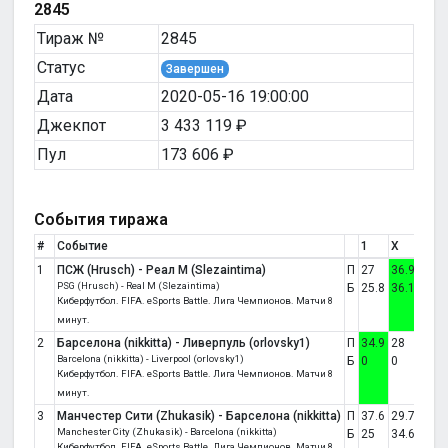
2845
Тираж №
2845
Статус
Завершен
Дата
2020-05-16 19:00:00
Джекпот
3 433 119 ₽
Пул
173 606 ₽
События тиража
#
Событие
1
X
2
1
ПСЖ (Hrusch) - Реал М (Slezaintima)
П
27
36.9
36.1
PSG (Hrusch) - Real M (Slezaintima)
Б
25.8
36.1
38.1
Киберфутбол. FIFA. eSports Battle. Лига Чемпионов. Матчи 8
минут.
2
Барселона (nikkitta) - Ливерпуль (orlovsky1)
П
34.9
28
37.1
Barcelona (nikkitta) - Liverpool (orlovsky1)
Б
0
0
0
Киберфутбол. FIFA. eSports Battle. Лига Чемпионов. Матчи 8
минут.
3
Манчестер Сити (Zhukasik) - Барселона (nikkitta)
П
37.6
29.7
32.7
Manchester City (Zhukasik) - Barcelona (nikkitta)
Б
25
34.6
40.5
Киберфутбол. FIFA. eSports Battle. Лига Чемпионов. Матчи 8