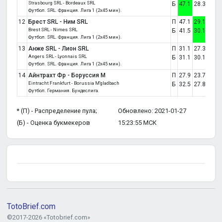
Strasbourg SRL - Bordeaux SRL
Б
47.1
28.3
24.6
Футбол. SRL. Франция. Лига 1 (2x45 мин).
12
Брест SRL - Ним SRL
П
47.1
29.1
23.7
Brest SRL - Nimes SRL
Б
41.5
30.1
28.3
Футбол. SRL. Франция. Лига 1 (2x45 мин).
13
Анже SRL - Лион SRL
П
31.1
27.3
41.6
Angers SRL - Lyonnais SRL
Б
31.1
30.1
38.9
Футбол. SRL. Франция. Лига 1 (2x45 мин).
14
Айнтрахт Фр - Боруссия М
П
27.9
23.7
48.4
Eintracht Frankfurt - Borussia M'gladbach
Б
32.5
27.8
39.7
Футбол. Германия. Бундеслига.
* (П) - Распределение пула;
Обновлено: 2021-01-27
(Б) - Оценка букмекеров
15:23:55 МСК
TotoBrief.com
©2017-2026 «Totobrief.com»