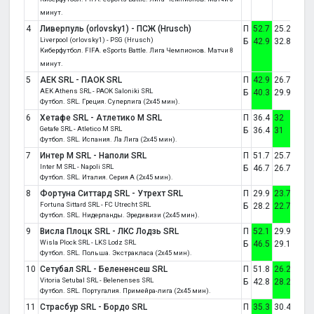
минут.
4
Ливерпуль (orlovsky1) - ПСЖ (Hrusch)
П
52.7
25.2
22.1
Liverpool (orlovsky1) - PSG (Hrusch)
Б
42.9
32.8
24.4
Киберфутбол. FIFA. eSports Battle. Лига Чемпионов. Матчи 8
минут.
5
АЕК SRL - ПАОК SRL
П
42.9
26.7
30.3
AEK Athens SRL - PAOK Saloniki SRL
Б
40.3
29.9
29.9
Футбол. SRL. Греция. Суперлига (2x45 мин).
6
Хетафе SRL - Атлетико М SRL
П
36.4
32
31.6
Getafe SRL - Atletico M SRL
Б
36.4
31
32.6
Футбол. SRL. Испания. Ла Лига (2x45 мин).
7
Интер М SRL - Наполи SRL
П
51.7
25.7
22.6
Inter M SRL - Napoli SRL
Б
46.7
26.7
26.7
Футбол. SRL. Италия. Серия А (2x45 мин).
8
Фортуна Ситтард SRL - Утрехт SRL
П
29.9
23.7
46.4
Fortuna Sittard SRL - FC Utrecht SRL
Б
28.2
22.7
49.1
Футбол. SRL. Нидерланды. Эредивизи (2x45 мин).
9
Висла Плоцк SRL - ЛКС Лодзь SRL
П
52.1
29.9
18
Wisla Plock SRL - LKS Lodz SRL
Б
46.5
29.1
24.5
Футбол. SRL. Польша. Экстракласа (2x45 мин).
10
Сетубал SRL - Белененсеш SRL
П
51.8
26.2
22.1
Vitoria Setubal SRL - Belenenses SRL
Б
42.8
28.2
29
Футбол. SRL. Португалия. Примейра-лига (2x45 мин).
11
Страсбур SRL - Бордо SRL
П
35.3
30.4
34.2