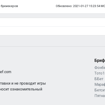
ка букмекеров
Обновлено: 2021-01-27 15:23:54 М
Бриф
Фонб
ef.com
Tото1
ББет
ставки и не проводит игры
Мара
 носит ознакомительный
Бетси
Пятн