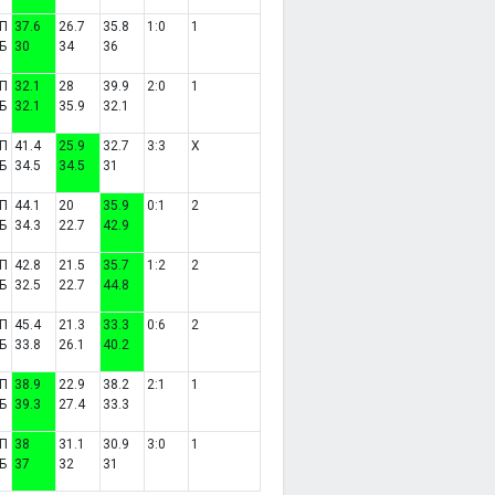
П
37.6
26.7
35.8
1:0
1
Б
30
34
36
П
32.1
28
39.9
2:0
1
Б
32.1
35.9
32.1
П
41.4
25.9
32.7
3:3
X
Б
34.5
34.5
31
П
44.1
20
35.9
0:1
2
Б
34.3
22.7
42.9
П
42.8
21.5
35.7
1:2
2
Б
32.5
22.7
44.8
П
45.4
21.3
33.3
0:6
2
Б
33.8
26.1
40.2
П
38.9
22.9
38.2
2:1
1
Б
39.3
27.4
33.3
П
38
31.1
30.9
3:0
1
Б
37
32
31