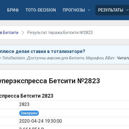
Я
БРИФ
TOTO-DECISION
ПРОГНОЗЫ
РЕЗУЛЬТАТЫ
в Бетсити
Результат тиража Бетсити №2823
 плюсе делая ставки в тотализаторе?
TotoDecision. Доступны версии для Бетсити, Марафон, ББет.
Читать
уперэкспресса Бетсити №2823
пресса Бетсити 2823
2823
Завершен
2020-04-24 19:30:00