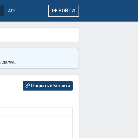
ВОЙТИ
API
 далее...
Открыть в Бетсити