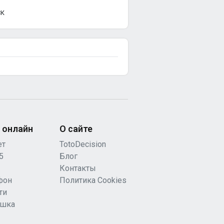
СК
 онлайн
О сайте
ет
TotoDecision
5
Блог
Контакты
фон
Политика Cookies
ти
ашка