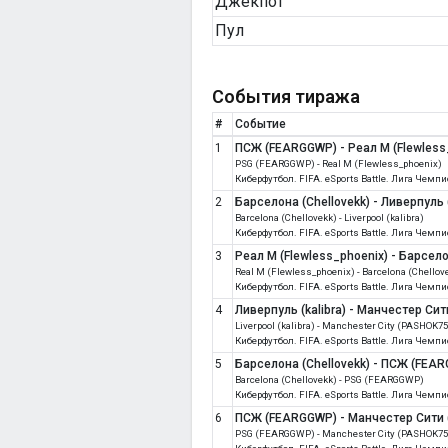
Джекпот
Пул
События тиража
#
Событие
1
ПСЖ (FEARGGWP) - Реал М (Flewless
PSG (FEARGGWP) - Real M (Flewless_phoenix)
Киберфутбол. FIFA. eSports Battle. Лига Чемп
2
Барселона (Chellovekk) - Ливерпуль (
Barcelona (Chellovekk) - Liverpool (kalibra)
Киберфутбол. FIFA. eSports Battle. Лига Чемп
3
Реал М (Flewless_phoenix) - Барсело
Real M (Flewless_phoenix) - Barcelona (Chellov
Киберфутбол. FIFA. eSports Battle. Лига Чемп
4
Ливерпуль (kalibra) - Манчестер Си
Liverpool (kalibra) - Manchester City (PASHOK75
Киберфутбол. FIFA. eSports Battle. Лига Чемп
5
Барселона (Chellovekk) - ПСЖ (FEA
Barcelona (Chellovekk) - PSG (FEARGGWP)
Киберфутбол. FIFA. eSports Battle. Лига Чемп
6
ПСЖ (FEARGGWP) - Манчестер Сити
PSG (FEARGGWP) - Manchester City (PASHOK75