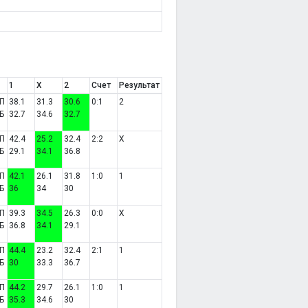
1
X
2
Счет
Результат
П
38.1
31.3
30.6
0:1
2
Б
32.7
34.6
32.7
П
42.4
25.2
32.4
2:2
X
Б
29.1
34.1
36.8
П
42.1
26.1
31.8
1:0
1
Б
36
34
30
П
39.3
34.5
26.3
0:0
X
Б
36.8
34.1
29.1
П
44.4
23.2
32.4
2:1
1
Б
30
33.3
36.7
П
44.2
29.7
26.1
1:0
1
Б
35.3
34.6
30