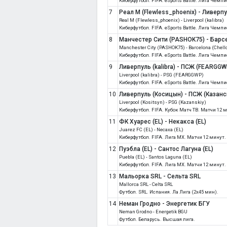
Киберфутбол. FIFA. eSports Battle. Лига Чемп
7
Реал М (Flewless_phoenix) - Ливерпул
Real M (Flewless_phoenix) - Liverpool (kalibra)
Киберфутбол. FIFA. eSports Battle. Лига Чемп
8
Манчестер Сити (PASHOK75) - Барсе
Manchester City (PASHOK75) - Barcelona (Chell
Киберфутбол. FIFA. eSports Battle. Лига Чемп
9
Ливерпуль (kalibra) - ПСЖ (FEARGGW
Liverpool (kalibra) - PSG (FEARGGWP)
Киберфутбол. FIFA. eSports Battle. Лига Чемп
10
Ливерпуль (Косицын) - ПСЖ (Казанс
Liverpool (Kositsyn) - PSG (Kazanskiy)
Киберфутбол. FIFA. Кубок Матч ТВ. Матчи 12 
11
ФК Хуарес (EL) - Некакса (EL)
Juarez FC (EL) - Necaxa (EL)
Киберфутбол. FIFA. Лига MX. Матчи 12 минут.
12
Пуэбла (EL) - Сантос Лагуна (EL)
Puebla (EL) - Santos Laguna (EL)
Киберфутбол. FIFA. Лига MX. Матчи 12 минут.
13
Мальорка SRL - Сельта SRL
Mallorca SRL - Celta SRL
Футбол. SRL. Испания. Ла Лига (2x45 мин).
14
Неман Гродно - Энергетик БГУ
Neman Grodno - Energetik BGU
Футбол. Беларусь. Высшая лига.