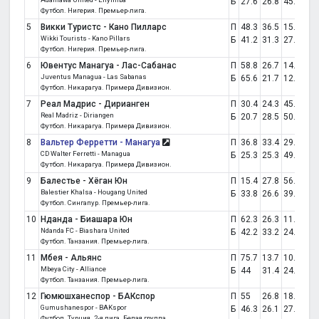
Б
27.6
26.8
45.6
Футбол. Нигерия. Премьер-лига.
5
Викки Туристс - Кано Пилларс
П
48.3
36.5
15.2
от
Wikki Tourists - Kano Pillars
Б
41.2
31.3
27.5
Футбол. Нигерия. Премьер-лига.
6
Ювентус Манагуа - Лас-Сабанас
П
58.8
26.7
14.5
от
Juventus Managua - Las Sabanas
Б
65.6
21.7
12.7
Футбол. Никарагуа. Примера Дивизион.
7
Реал Мадрис - Дирианген
П
30.4
24.3
45.3
от
Real Madriz - Diriangen
Б
20.7
28.5
50.7
Футбол. Никарагуа. Примера Дивизион.
8
Вальтер Ферретти - Манагуа
П
36.8
33.4
29.8
от
CD Walter Ferretti - Managua
Б
25.3
25.3
49.3
Футбол. Никарагуа. Примера Дивизион.
9
Балестье - Хёган Юн
П
15.4
27.8
56.8
от
Balestier Khalsa - Hougang United
Б
33.8
26.6
39.6
Футбол. Сингапур. Премьер-лига.
10
Нданда - Биашара Юн
П
62.3
26.3
11.4
от
Ndanda FC - Biashara United
Б
42.2
33.2
24.7
Футбол. Танзания. Премьер-лига.
11
Мбея - Альянс
П
75.7
13.7
10.6
от
Mbeya City - Alliance
Б
44
31.4
24.6
Футбол. Танзания. Премьер-лига.
12
Гюмюшханеспор - БАКспор
П
55
26.8
18.2
от
Gumushanespor - BAKspor
Б
46.3
26.1
27.6
Футбол. Турция. 2-я лига. Белая группа.