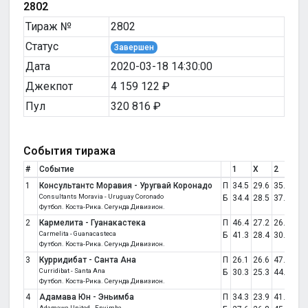
2802
Тираж №
2802
Статус
Завершен
Дата
2020-03-18 14:30:00
Джекпот
4 159 122 ₽
Пул
320 816 ₽
События тиража
#
Событие
1
X
2
Сч
1
Консультантс Моравия - Уругвай Коронадо
П
34.5
29.6
35.9
от
Consultants Moravia - Uruguay Coronado
Б
34.4
28.5
37.2
Футбол. Коста-Рика. Сегунда Дивизион.
2
Кармелита - Гуанакастека
П
46.4
27.2
26.4
от
Carmelita - Guanacasteca
Б
41.3
28.4
30.3
Футбол. Коста-Рика. Сегунда Дивизион.
3
Курридибат - Санта Ана
П
26.1
26.6
47.3
от
Curridibat - Santa Ana
Б
30.3
25.3
44.4
Футбол. Коста-Рика. Сегунда Дивизион.
4
Адамава Юн - Эньимба
П
34.3
23.9
41.7
от
Adamawa United - Enyimba