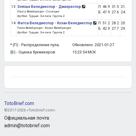
13
Элязыз Беледиеспор - Джизреспор
П
46.9
31.5
21.7
от
Elaziz Belediyespor - Cizrespor
Б
47.9
27.6
24.6
Футбол. Турция. 3-я лига. Группа 2.
14
Фатса Беледиеспор - Козан Беледиеспор
П
51.2
28.2
20.6
от
Fatsa Belediyespor - Kozan Belediyespor
Б
42.9
27.7
29.5
Футбол. Турция. 3-я лига. Группа 2.
* (П) - Распределение пула;
Обновлено: 2021-01-27
(Б) - Оценка букмекеров
15:23:54 МСК
TotoBrief.com
©2017-2026 «Totobrief.com»
Официальная почта:
admin@totobrief.com