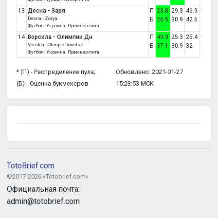
13
Десна - Заря
П
23.8
29.3
46.9
1:0
Desna - Zorya
Б
26.5
30.9
42.6
Футбол. Украина. Премьер-лига.
14
Ворскла - Олимпик Дн
П
49.3
25.3
25.4
1:0
Vorskla - Olimpic Donetsk
Б
37.1
30.9
32
Футбол. Украина. Премьер-лига.
* (П) - Распределение пула;
Обновлено: 2021-01-27
(Б) - Оценка букмекеров
15:23:53 МСК
TotoBrief.com
©2017-2026 «Totobrief.com»
Официальная почта:
admin@totobrief.com