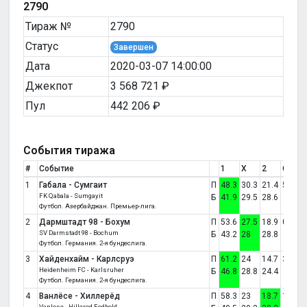
2790
Тираж №
2790
Статус
Завершен
Дата
2020-03-07 14:00:00
Джекпот
3 568 721 ₽
Пул
442 206 ₽
События тиража
#
Событие
1
X
2
Счет
1
Габала - Сумгаит
П
48.3
30.3
21.4
5:0
FK Qabala - Sumgayit
Б
41.9
29.5
28.6
Футбол. Азербайджан. Премьер-лига.
2
Дармштадт 98 - Бохум
П
53.6
27.5
18.9
0:0
SV Darmstadt 98 - Bochum
Б
43.2
28
28.8
Футбол. Германия. 2-я бундеслига.
3
Хайденхайм - Карлсруэ
П
61.2
24
14.7
3:1
Heidenheim FC - Karlsruher
Б
46.8
28.8
24.4
Футбол. Германия. 2-я бундеслига.
4
Ванлёсе - Хиллерёд
П
58.3
23
18.7
1:2
Vanlose - Hillerod Fodbold