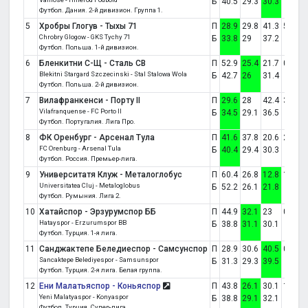
Б
40.5
29.3
30.3
Футбол. Дания. 2-й дивизион. Группа 1.
5
Хробры Глогув - Тыхы 71
П
28.9
29.8
41.3
5:1
Chrobry Glogow - GKS Tychy 71
Б
33.8
29
37.2
Футбол. Польша. 1-й дивизион.
6
Бленкитни С-Щ - Сталь СВ
П
52.9
25.4
21.7
0:0
Blekitni Stargard Szczecinski - Stal Stalowa Wola
Б
42.7
26
31.4
Футбол. Польша. 2-й дивизион.
7
Вилафранкенси - Порту II
П
29.6
28
42.4
3:2
Vilafranquense - FC Porto II
Б
34.5
29.1
36.5
Футбол. Португалия. Лига Про.
8
ФК Оренбург - Арсенал Тула
П
41.6
37.8
20.6
2:0
FC Orenburg - Arsenal Tula
Б
40.4
29.4
30.3
Футбол. Россия. Премьер-лига.
9
Университатя Клуж - Металоглобус
П
60.4
26.8
12.8
1:2
Universitatea Cluj - Metaloglobus
Б
52.2
26.1
21.8
Футбол. Румыния. Лига 2.
10
Хатайспор - Эрзурумспор ББ
П
44.9
32.1
23
0:0
Hatayspor - Erzurumspor BB
Б
38.8
31.1
30.1
Футбол. Турция. 1-я лига.
11
Санджактепе Беледиеспор - Самсунспор
П
28.9
30.6
40.5
0:1
Sancaktepe Belediyespor - Samsunspor
Б
31.3
29.3
39.5
Футбол. Турция. 2-я лига. Белая группа.
12
Ени Малатьяспор - Коньяспор
П
43.8
26.1
30.1
1:1
Yeni Malatyaspor - Konyaspor
Б
38.8
29.1
32.1
Футбол. Турция. Супер-лига.