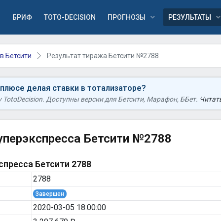
Я
БРИФ
TOTO-DECISION
ПРОГНОЗЫ
РЕЗУЛЬТАТЫ
в Бетсити
Результат тиража Бетсити №2788
 плюсе делая ставки в тотализаторе?
TotoDecision. Доступны версии для Бетсити, Марафон, ББет.
Читать
уперэкспресса Бетсити №2788
пресса Бетсити 2788
2788
Завершен
2020-03-05 18:00:00