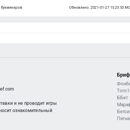
ка букмекеров
Обновлено: 2021-01-27 15:23:53 М
Бриф
Фонб
ef.com
Tото1
ББет
ставки и не проводит игры
Мара
 носит ознакомительный
Бетси
Пятн