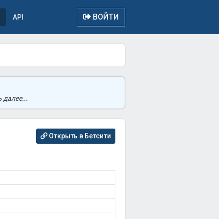
ВОЙТИ
API
 далее...
Открыть в Бетсити