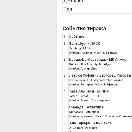
Джекпот
Пул
События тиража
#
Событие
1
Зальцбург - ЛАСК
Salzburg - LASK
Футбол. Австрия. Кубок. 1/2 финала.
2
Бордж-Бу-Арреридж - МК Алжир
CA Bordj Bou Arreridj - MC Alger
Футбол. Алжир. Лига 1.
3
Левски София - Лудогорец Разград
Levski Sofia - FK Ludogorets 1947 Razgrad
Футбол. Болгария. Кубок. 1/4 финала.
4
Тала Аль Гаиш - ЕНППИ
Talaea El Geish - ENPPI
Футбол. Египет. Премьер-лига.
5
Гранада - Атлетик Б
Granada CF - Athletic B.
Футбол. Испания. Кубок. 1/2 финала. Ответны
6
Аль-Гарафа - Аль-Вакра
Al-Gharafa - Al-Wakra