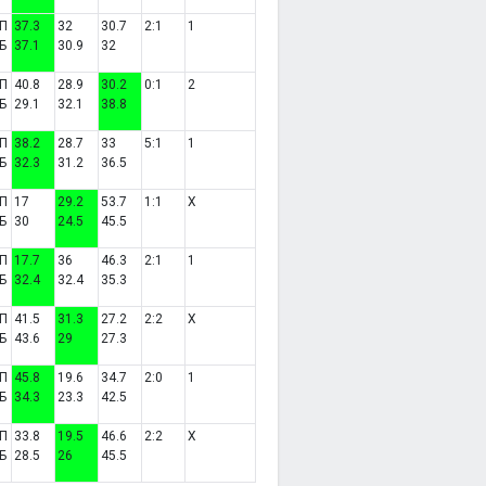
П
37.3
32
30.7
2:1
1
Б
37.1
30.9
32
П
40.8
28.9
30.2
0:1
2
Б
29.1
32.1
38.8
П
38.2
28.7
33
5:1
1
Б
32.3
31.2
36.5
П
17
29.2
53.7
1:1
X
Б
30
24.5
45.5
П
17.7
36
46.3
2:1
1
Б
32.4
32.4
35.3
П
41.5
31.3
27.2
2:2
X
Б
43.6
29
27.3
П
45.8
19.6
34.7
2:0
1
Б
34.3
23.3
42.5
П
33.8
19.5
46.6
2:2
X
Б
28.5
26
45.5