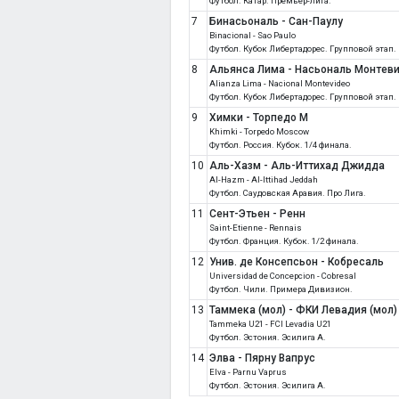
Футбол. Катар. Премьер-лига.
7
Бинасьональ - Сан-Паулу
Binacional - Sao Paulo
Футбол. Кубок Либертадорес. Групповой этап.
8
Альянса Лима - Насьональ Монтев
Alianza Lima - Nacional Montevideo
Футбол. Кубок Либертадорес. Групповой этап.
9
Химки - Торпедо М
Khimki - Torpedo Moscow
Футбол. Россия. Кубок. 1/4 финала.
10
Аль-Хазм - Аль-Иттихад Джидда
Al-Hazm - Al-Ittihad Jeddah
Футбол. Саудовская Аравия. Про Лига.
11
Сент-Этьен - Ренн
Saint-Etienne - Rennais
Футбол. Франция. Кубок. 1/2 финала.
12
Унив. де Консепсьон - Кобресаль
Universidad de Concepcion - Cobresal
Футбол. Чили. Примера Дивизион.
13
Таммека (мол) - ФКИ Левадия (мол)
Tammeka U21 - FCI Levadia U21
Футбол. Эстония. Эсилига А.
14
Элва - Пярну Вапрус
Elva - Parnu Vaprus
Футбол. Эстония. Эсилига А.