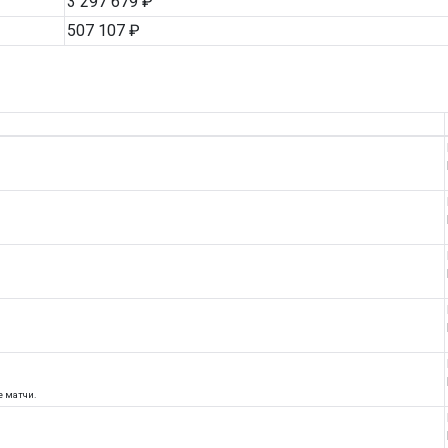
3 297 679 ₽
507 107 ₽
е матчи.