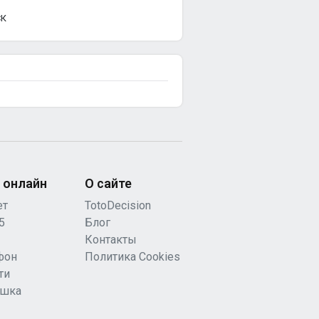
СК
 онлайн
О сайте
ет
TotoDecision
5
Блог
Контакты
фон
Политика Cookies
ти
ашка