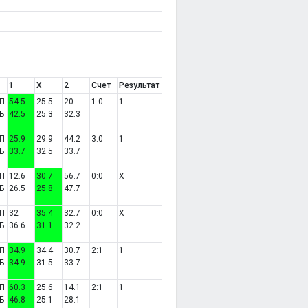
1
X
2
Счет
Результат
П
54.5
25.5
20
1:0
1
Б
42.5
25.3
32.3
П
25.9
29.9
44.2
3:0
1
Б
33.7
32.5
33.7
П
12.6
30.7
56.7
0:0
X
Б
26.5
25.8
47.7
П
32
35.4
32.7
0:0
X
Б
36.6
31.1
32.2
П
34.9
34.4
30.7
2:1
1
Б
34.9
31.5
33.7
П
60.3
25.6
14.1
2:1
1
Б
46.8
25.1
28.1