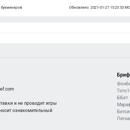
ка букмекеров
Обновлено: 2021-01-27 15:23:53 М
Бриф
Фонб
ef.com
Tото1
ББет
ставки и не проводит игры
Мара
 носит ознакомительный
Бетси
Пятн