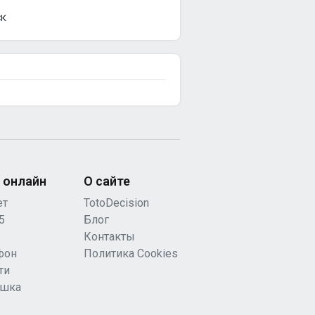
СК
 онлайн
О сайте
ет
TotoDecision
5
Блог
Контакты
фон
Политика Cookies
ти
ашка