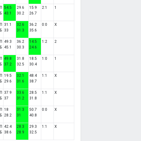
П
54.5
29.6
15.9
2:1
1
Б
43.1
30.2
26.7
П
31.1
32.6
36.2
0:0
X
Б
33
31.3
35.6
П
49.3
36.2
14.5
1:2
2
Б
45.1
30.3
24.6
П
49.8
31.8
18.5
1:0
1
Б
37.2
32.5
30.4
П
19.5
32.1
48.4
1:1
X
Б
29.6
31.6
38.7
П
37.9
33.6
28.5
1:1
X
Б
37
31.2
31.8
П
18
31.3
50.7
0:0
X
Б
28.2
31
40.8
П
42.4
28.3
29.3
1:1
X
Б
38.6
28.9
32.5