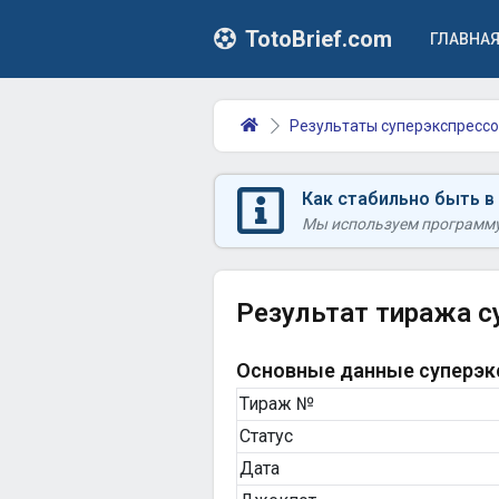
TotoBrief.com
ГЛАВНА
Результаты суперэкспрессо
Как стабильно быть в
Мы используем программу 
Результат тиража с
Основные данные суперэкс
Тираж №
Статус
Дата