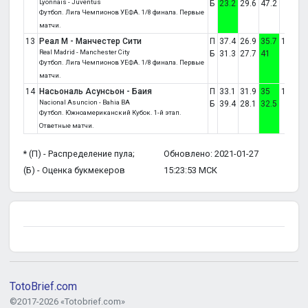
Lyonnais - Juventus
Б
23.2
29.6
47.2
Футбол. Лига Чемпионов УЕФА. 1/8 финала. Первые
матчи.
13
Реал М - Манчестер Сити
П
37.4
26.9
35.7
1:2
Real Madrid - Manchester City
Б
31.3
27.7
41
Футбол. Лига Чемпионов УЕФА. 1/8 финала. Первые
матчи.
14
Насьональ Асунсьон - Баия
П
33.1
31.9
35
1:3
Nacional Asuncion - Bahia BA
Б
39.4
28.1
32.5
Футбол. Южноамериканский Кубок. 1-й этап.
Ответные матчи.
* (П) - Распределение пула;
Обновлено: 2021-01-27
(Б) - Оценка букмекеров
15:23:53 МСК
TotoBrief.com
©2017-2026 «Totobrief.com»