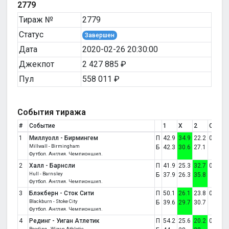
2779
Тираж №
2779
Статус
Завершен
Дата
2020-02-26 20:30:00
Джекпот
2 427 885 ₽
Пул
558 011 ₽
События тиража
#
Событие
1
X
2
Счет
1
Миллуолл - Бирмингем
П
42.9
34.9
22.2
0:0
Millwall - Birmingham
Б
42.3
30.6
27.1
Футбол. Англия. Чемпионшип.
2
Халл - Барнсли
П
41.9
25.3
32.7
0:1
Hull - Barnsley
Б
37.9
26.3
35.8
Футбол. Англия. Чемпионшип.
3
Блэкберн - Сток Сити
П
50.1
26.1
23.8
0:0
Blackburn - Stoke City
Б
39.6
29.7
30.7
Футбол. Англия. Чемпионшип.
4
Рединг - Уиган Атлетик
П
54.2
25.6
20.2
0:3
Reading - Wigan Athletic