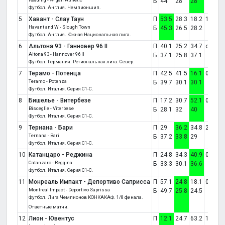
Б
44
28
28
Футбол. Англия. Чемпионшип.
5
Хавант - Слау Таун
П
53.5
28.3
18.2
1:0
Havant and W - Slough Town
Б
45.3
26.5
28.2
Футбол. Англия. Южная Национальная лига.
6
Альтона 93 - Ганновер 96 II
П
40.1
25.2
34.7
отмен
Altona 93 - Hannover 96 II
Б
37.1
25.8
37.1
Футбол. Германия. Региональная лига. Север.
7
Терамо - Потенца
П
42.5
41.5
16.1
0:1
Teramo - Potenza
Б
39.7
30.1
30.1
Футбол. Италия. Серия C1-C.
8
Бишелье - Витербезе
П
17.2
30.7
52.1
0:1
Bisceglie - Viterbese
Б
28.1
32
40
Футбол. Италия. Серия C1-C.
9
Тернана - Бари
П
29
36.2
34.8
2:2
Ternana - Bari
Б
37.2
33.8
29
Футбол. Италия. Серия C1-C.
10
Катанцаро - Реджина
П
24.8
34.3
40.9
0:1
Catanzaro - Reggina
Б
33.3
30.1
36.6
Футбол. Италия. Серия C1-C.
11
Монреаль Импакт - Депортиво Саприсса
П
57.1
24.8
18.1
0:0
Montreal Impact - Deportivo Saprissa
Б
49.7
25.8
24.5
Футбол. Лига Чемпионов КОНКАКАФ. 1/8 финала.
Ответные матчи.
12
Лион - Ювентус
П
12.1
24.7
63.2
1:0