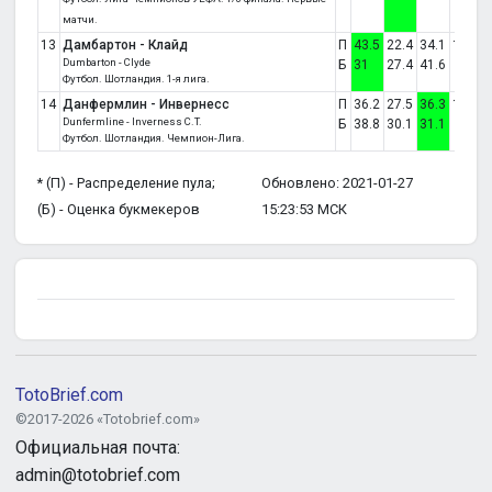
матчи.
13
Дамбартон - Клайд
П
43.5
22.4
34.1
1:0
Dumbarton - Clyde
Б
31
27.4
41.6
Футбол. Шотландия. 1-я лига.
14
Данфермлин - Инвернесс
П
36.2
27.5
36.3
1:2
Dunfermline - Inverness C.T.
Б
38.8
30.1
31.1
Футбол. Шотландия. Чемпион-Лига.
* (П) - Распределение пула;
Обновлено: 2021-01-27
(Б) - Оценка букмекеров
15:23:53 МСК
TotoBrief.com
©2017-2026 «Totobrief.com»
Официальная почта:
admin@totobrief.com