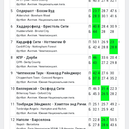
Б
40.5
27.4
32.1
Футбол. Англия. Национальная лига.
5
Олдершот - Бохэм Вуд
П
23.7
28.7
47.6
3:2
Aldershot - Boreham Wood
Б
28.3
30.1
41.6
Футбол. Англия. Национальная лига.
6
Хаддерсфилд - Бристоль Сити
П
40.8
28.4
30.9
2:1
Huddersfield - Bristol City
Б
44
28
28
Футбол. Англия. Чемпионшип.
7
Кардифф Сити - Ноттингем Ф
П
50.1
26.9
23
0:1
Cardiff City - Nottingham Forest
Б
42.4
28.8
28.8
Футбол. Англия. Чемпионшип.
8
КПР - Дерби
П
46
33.6
20.4
2:1
QPR - Derby County
Б
43
27.2
29.8
Футбол. Англия. Чемпионшип.
9
Чиппенхэм Таун - Конкорд Рейнджерс
П
42.4
27.6
30
3:0
Chippenham Town - Concord Rangers
Б
37.3
27.4
35.2
Футбол. Англия. Южная Национальная лига.
10
Биллерикэй - Оксфорд Сити
П
46.3
31.4
22.3
1:1
Billericay Town - Oxford City
Б
45.3
26.5
28.2
Футбол. Англия. Южная Национальная лига.
11
Тонбридж Эйнджелс - Хэмптон энд Ричм.
П
25.1
25.7
49.2
отмен
Tonbridge Angels - Hampton and Richm.
Б
32.1
25.9
42
Футбол. Англия. Южная Национальная лига.
12
Наполи - Барселона
П
22.8
26.7
50.5
1:1
Napoli - Barcelona
Б
27.8
28.6
43.6
Футбол. Лига Чемпионов УЕФА. 1/8 финала. Первые