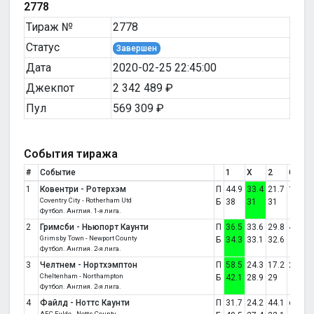
2778
Тираж №
2778
Статус
Завершен
Дата
2020-02-25 22:45:00
Джекпот
2 342 489 ₽
Пул
569 309 ₽
События тиража
#
Событие
1
X
2
Счет
1
Ковентри - Ротерхэм
П
44.9
33.4
21.7
1:1
Coventry City - Rotherham Utd
Б
38
31
31
Футбол. Англия. 1-я лига.
2
Гримсби - Ньюпорт Каунти
П
36.5
33.6
29.8
4:2
Grimsby Town - Newport County
Б
34.3
33.1
32.6
Футбол. Англия. 2-я лига.
3
Челтнем - Нортхэмптон
П
58.5
24.3
17.2
2:1
Cheltenham - Northampton
Б
42.1
28.9
29
Футбол. Англия. 2-я лига.
4
Файлд - Ноттс Каунти
П
31.7
24.2
44.1
отмен
AFC Fylde - Notts County