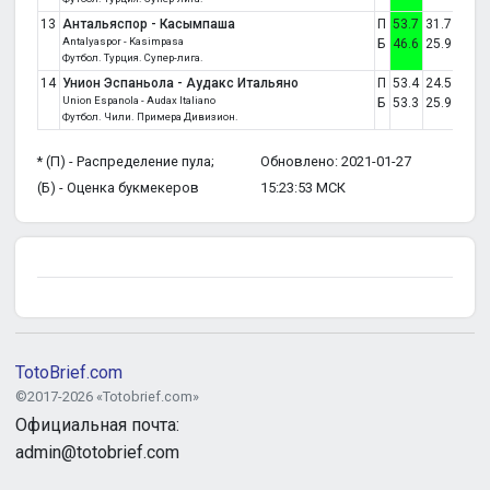
13
Антальяспор - Касымпаша
П
53.7
31.7
14.7
Antalyaspor - Kasimpasa
Б
46.6
25.9
27.5
Футбол. Турция. Супер-лига.
14
Унион Эспаньола - Аудакс Итальяно
П
53.4
24.5
22
Union Espanola - Audax Italiano
Б
53.3
25.9
20.8
Футбол. Чили. Примера Дивизион.
* (П) - Распределение пула;
Обновлено: 2021-01-27
(Б) - Оценка букмекеров
15:23:53 МСК
TotoBrief.com
©2017-2026 «Totobrief.com»
Официальная почта:
admin@totobrief.com