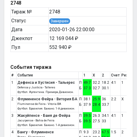
2748
Тираж №
2748
Статус
Завершен
Дата
2020-01-26 22:00:00
Джекпот
12 169 044 ₽
Пул
552 940 ₽
События тиража
#
Событие
1
X
2
Счет
Результ
1
Дефенса и Хустисия - Тальерес
П
49.7
32.2
18.2
4:1
1
Defensa y Justicia - Talleres
Б
37.3
32.7
30.1
Футбол. Аргентина. Примера Дивизион.
2
Флуминенсе Фейра - Витория БА
П
38.1
25.9
36
2:2
X
Fluminense de Feira - Vitoria BA
Б
37.9
28.4
33.7
Футбол. Бразилия. Баиано. 1-й дивизион.
3
Жакуйпенсе - Баия де Фейра
П
39.5
26.3
34.1
4:1
1
Jacuipense - Bahia de Feira
Б
39.5
27.5
33
Футбол. Бразилия. Баиано. 1-й дивизион.
4
Бангу - Флуминенсе
П
9.3
23.2
67.5
1:5
2
Bangu - Fluminense