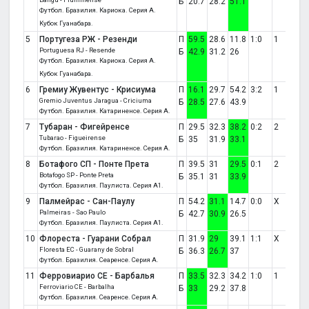
Б
20.7
28.2
51.1
Футбол. Бразилия. Кариока. Серия A.
Кубок Гуанабара.
5
Португеза РЖ - Резенди
П
59.5
28.6
11.8
1:0
1
Portuguesa RJ - Resende
Б
42.9
31.2
26
Футбол. Бразилия. Кариока. Серия A.
Кубок Гуанабара.
6
Гремиу Жувентус - Крисиума
П
16.1
29.7
54.2
3:2
1
Gremio Juventus Jaragua - Criciuma
Б
28.5
27.6
43.9
Футбол. Бразилия. Катариненсе. Серия A.
7
Тубаран - Фигейренсе
П
29.5
32.3
38.2
0:2
2
Tubarao - Figueirense
Б
35
31.9
33.1
Футбол. Бразилия. Катариненсе. Серия A.
8
Ботафого СП - Понте Прета
П
39.5
31
29.5
0:1
2
Botafogo SP - Ponte Preta
Б
35.1
31
33.9
Футбол. Бразилия. Паулиста. Серия A1.
9
Палмейрас - Сан-Паулу
П
54.2
31.1
14.7
0:0
X
Palmeiras - Sao Paulo
Б
42.7
30.9
26.5
Футбол. Бразилия. Паулиста. Серия A1.
10
Флореста - Гуарани Собрал
П
31.9
29
39.1
1:1
X
Floresta EC - Guarany de Sobral
Б
36.3
26.7
37
Футбол. Бразилия. Сеаренсе. Серия A.
11
Ферровиарио СЕ - Барбалья
П
33.5
32.3
34.2
1:0
1
Ferroviario CE - Barbalha
Б
33
29.2
37.8
Футбол. Бразилия. Сеаренсе. Серия A.