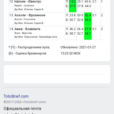
12
Наполи - Ювентус
П
14.3
25.1
60.6
2:1
1
Napoli - Juventus
Б
27.8
27.8
44.3
Футбол. Италия. Серия A.
13
Асколи - Фрозиноне
П
23.8
33.9
42.4
0:1
2
Ascoli - Frosinone
Б
30.7
32.8
36.6
Футбол. Италия. Серия B.
14
Авеш - Боавишта
П
46.2
26.4
27.4
0:1
2
Aves - Boavista
Б
38.7
32.7
28.7
Футбол. Португалия. Примейра-лига.
* (П) - Распределение пула;
Обновлено: 2021-01-27
(Б) - Оценка букмекеров
15:23:52 МСК
TotoBrief.com
©2017-2026 «Totobrief.com»
Официальная почта: