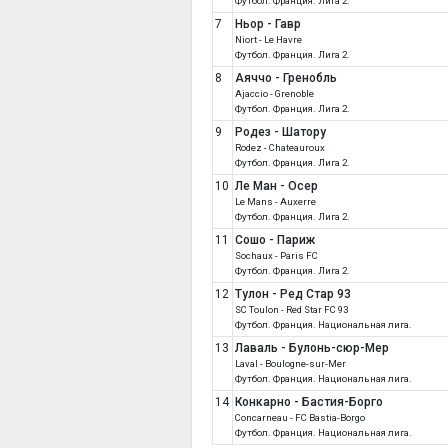
Футбол. Франция. Лига 2.
7
Ньор - Гавр
Niort - Le Havre
Футбол. Франция. Лига 2.
8
Аяччо - Гренобль
Ajaccio - Grenoble
Футбол. Франция. Лига 2.
9
Родез - Шатору
Rodez - Chateauroux
Футбол. Франция. Лига 2.
10
Ле Ман - Осер
Le Mans - Auxerre
Футбол. Франция. Лига 2.
11
Сошо - Париж
Sochaux - Paris FC
Футбол. Франция. Лига 2.
12
Тулон - Ред Стар 93
SC Toulon - Red Star FC 93
Футбол. Франция. Национальная лига.
13
Лаваль - Булонь-сюр-Мер
Laval - Boulogne-sur-Mer
Футбол. Франция. Национальная лига.
14
Конкарно - Бастия-Борго
Concarneau - FC Bastia-Borgo
Футбол. Франция. Национальная лига.