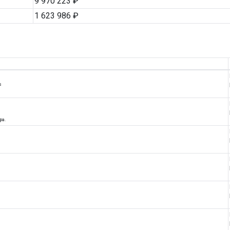
9 970 223 ₽
1 623 986 ₽
s
ра.