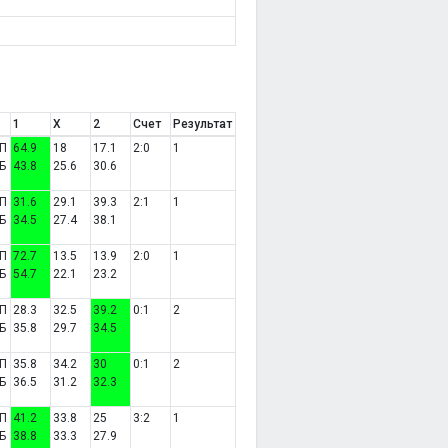
1
X
2
Счет
Результат
П
64.9
18
17.1
2:0
1
Б
43.8
25.6
30.6
П
31.6
29.1
39.3
2:1
1
Б
34.5
27.4
38.1
П
72.7
13.5
13.9
2:0
1
Б
54.7
22.1
23.2
П
28.3
32.5
39.2
0:1
2
Б
35.8
29.7
34.5
П
35.8
34.2
30
0:1
2
Б
36.5
31.2
32.3
П
41.2
33.8
25
3:2
1
Б
38.8
33.3
27.9