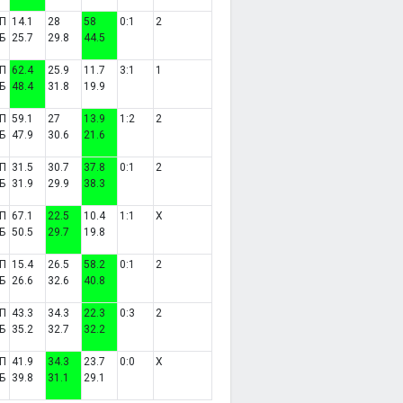
П
14.1
28
58
0:1
2
Б
25.7
29.8
44.5
П
62.4
25.9
11.7
3:1
1
Б
48.4
31.8
19.9
П
59.1
27
13.9
1:2
2
Б
47.9
30.6
21.6
П
31.5
30.7
37.8
0:1
2
Б
31.9
29.9
38.3
П
67.1
22.5
10.4
1:1
X
Б
50.5
29.7
19.8
П
15.4
26.5
58.2
0:1
2
Б
26.6
32.6
40.8
П
43.3
34.3
22.3
0:3
2
Б
35.2
32.7
32.2
П
41.9
34.3
23.7
0:0
X
Б
39.8
31.1
29.1