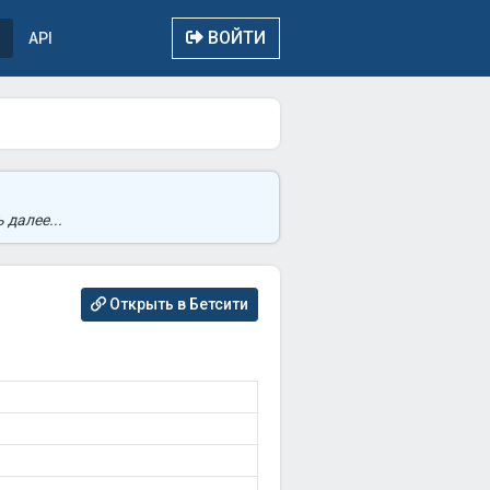
ВОЙТИ
API
 далее...
Открыть в Бетсити