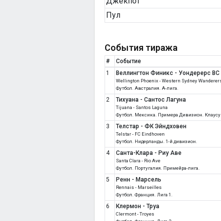
Джекпот
Пул
События тиража
#
Событие
1
Веллингтон Финикс - Уондерерс ВС
Wellington Phoenix - Western Sydney Wanderer
Футбол. Австралия. A-лига.
2
Тихуана - Сантос Лагуна
Tijuana - Santos Laguna
Футбол. Мексика. Примера Дивизион. Клаусу
3
Телстар - ФК Эйндховен
Telstar - FC Eindhoven
Футбол. Нидерланды. 1-й дивизион.
4
Санта-Клара - Риу Аве
Santa Clara - Rio Ave
Футбол. Португалия. Примейра-лига.
5
Ренн - Марсель
Rennais - Marseilles
Футбол. Франция. Лига 1.
6
Клермон - Труа
Clermont - Troyes