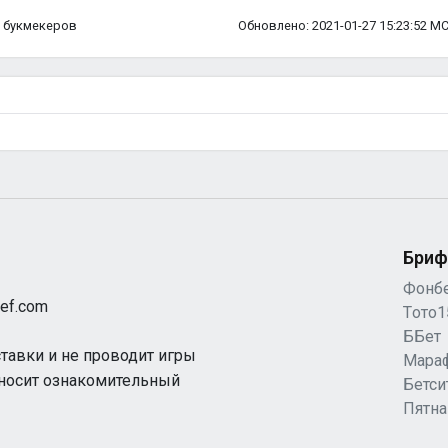
ка букмекеров
Обновлено: 2021-01-27 15:23:52 М
Бриф
Фонб
ef.com
Tото1
ББет
ставки и не проводит игры
Мара
 носит ознакомительный
Бетси
Пятн