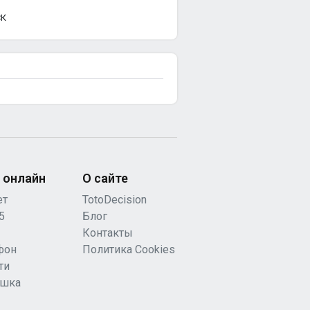
СК
 онлайн
О сайте
ет
TotoDecision
5
Блог
Контакты
фон
Политика Cookies
ти
ашка