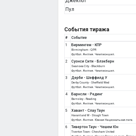
Джекпот
Пул
События тиража
#
Событие
1
Бирмингем - КПР
Birmingham - QPR
Футбол. Англия. Чемпионшип.
2
Суонси Сити - Блэкберн
Swansea City - Blackburn
Футбол. Англия. Чемпионшип.
3
Дерби - Шеффилд У
Derby County - Sheffield Wed
Футбол. Англия. Чемпионшип.
4
Барнсли - Рединг
Barnsley - Reading
Футбол. Англия. Чемпионшип.
5
Хавант - Слау Таун
Havant and W - Slough Town
Футбол. Англия. Южная Национальная лига.
6
Тивертон Таун - Чешем Юн
Tiverton Town - Chesham United