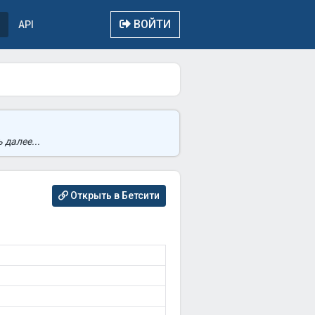
ВОЙТИ
API
 далее...
Открыть в Бетсити