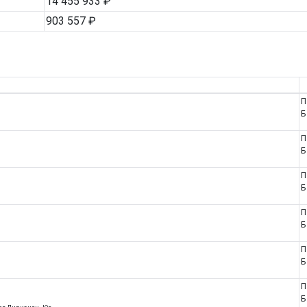
14 455 933 ₽
903 557 ₽
П
Б
П
Б
П
Б
П
Б
П
Б
П
Б