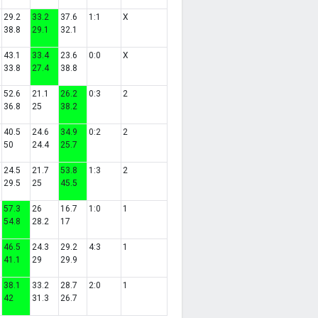
29.2
33.2
37.6
1:1
X
38.8
29.1
32.1
43.1
33.4
23.6
0:0
X
33.8
27.4
38.8
52.6
21.1
26.2
0:3
2
36.8
25
38.2
40.5
24.6
34.9
0:2
2
50
24.4
25.7
24.5
21.7
53.8
1:3
2
29.5
25
45.5
57.3
26
16.7
1:0
1
54.8
28.2
17
46.5
24.3
29.2
4:3
1
41.1
29
29.9
38.1
33.2
28.7
2:0
1
42
31.3
26.7