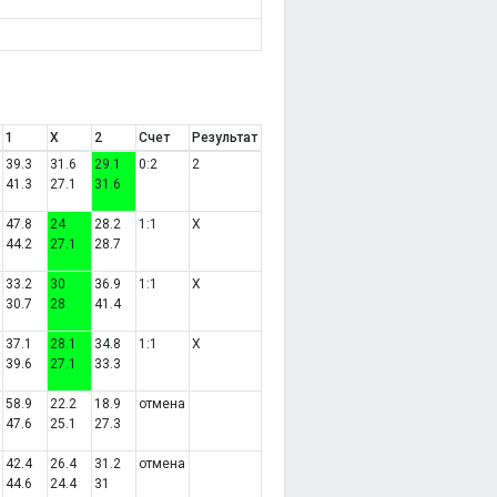
1
X
2
Счет
Результат
39.3
31.6
29.1
0:2
2
41.3
27.1
31.6
47.8
24
28.2
1:1
X
44.2
27.1
28.7
33.2
30
36.9
1:1
X
30.7
28
41.4
37.1
28.1
34.8
1:1
X
39.6
27.1
33.3
58.9
22.2
18.9
отмена
47.6
25.1
27.3
42.4
26.4
31.2
отмена
44.6
24.4
31