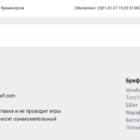
ка букмекеров
Обновлено: 2021-01-27 15:23:51 М
Бриф
Фонб
ef.com
Tото1
ББет
ставки и не проводит игры
Мара
 носит ознакомительный
Бетси
Пятн