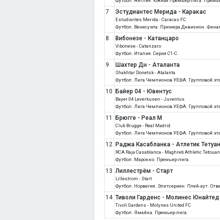
Футбол. Англия. Южная Премьер-лига. Премь
7
Эстудиантес Мерида - Каракас
Estudiantes Merida - Caracas FC
Футбол. Венесуэла. Примера Дивизион. Фина
8
Вибонезе - Катанцаро
Vibonese - Catanzaro
Футбол. Италия. Серия C1-C.
9
Шахтер Дн - Аталанта
Shakhtar Donetsk - Atalanta
Футбол. Лига Чемпионов УЕФА. Групповой эт
10
Байер 04 - Ювентус
Bayer 04 Leverkusen - Juventus
Футбол. Лига Чемпионов УЕФА. Групповой эт
11
Брюгге - Реал М
Club Brugge - Real Madrid
Футбол. Лига Чемпионов УЕФА. Групповой эт
12
Раджа Касабланка - Атлетик Тетуа
RCA Raja Casablanca - Maghreb Athletic Tetoua
Футбол. Марокко. Премьер-лига.
13
Лиллестрём - Старт
Lillestrom - Start
Футбол. Норвегия. Элитсериен. Плей-аут. От
14
Тиволи Гарденс - Молинес Юнайтед
Tivoli Gardens - Molynes United FC
Футбол. Ямайка. Премьер-лига.