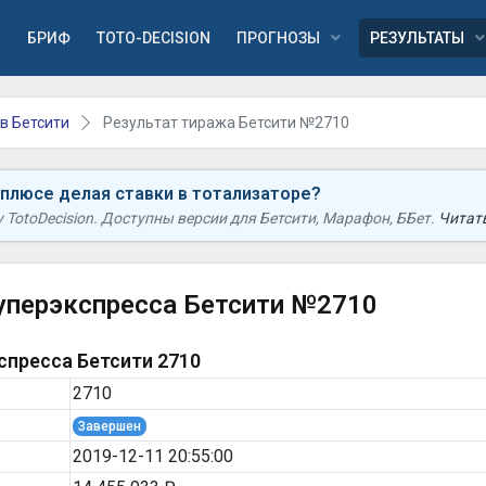
Я
БРИФ
TOTO-DECISION
ПРОГНОЗЫ
РЕЗУЛЬТАТЫ
в Бетсити
Результат тиража Бетсити №2710
 плюсе делая ставки в тотализаторе?
TotoDecision. Доступны версии для Бетсити, Марафон, ББет.
Читать
уперэкспресса Бетсити №2710
пресса Бетсити 2710
2710
Завершен
2019-12-11 20:55:00