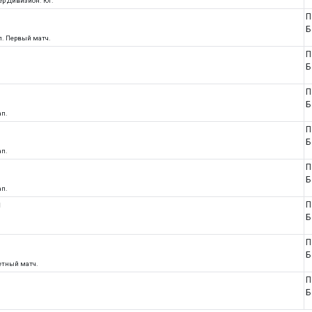
ер Дивизион. Юг.
П
Б
л. Первый матч.
П
Б
П
Б
ап.
П
Б
ап.
П
Б
ап.
н
П
n
Б
П
Б
ветный матч.
П
Б