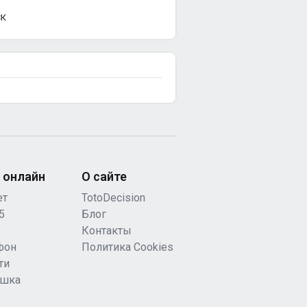
СК
 онлайн
О сайте
ет
TotoDecision
5
Блог
Контакты
фон
Политика Cookies
ти
ашка