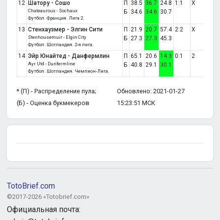
12
Шатору - Сошо
П
38.5
36.7
24.8
1:1
X
Chateauroux - Sochaux
Б
34.6
34.6
30.7
Футбол. Франция. Лига 2.
13
Стенхаузмер - Элгин Сити
П
21.9
20.7
57.4
2:2
X
Stenhousemuir - Elgin City
Б
27.3
27.3
45.3
Футбол. Шотландия. 2-я лига.
14
Эйр Юнайтед - Данфермлин
П
65.1
20.6
14.3
0:1
2
Ayr Utd - Dunfermline
Б
40.8
29.1
30.1
Футбол. Шотландия. Чемпион-Лига.
* (П) - Распределение пула;
Обновлено: 2021-01-27
(Б) - Оценка букмекеров
15:23:51 МСК
TotoBrief.com
©2017-2026 «Totobrief.com»
Официальная почта: