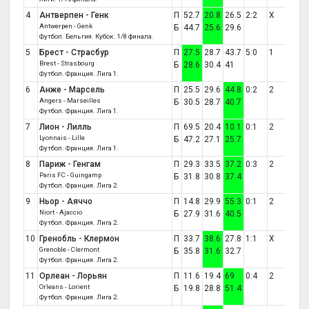
4
Антверпен - Генк
П
52.7
20.8
26.5
2:2
X
Antwerpen - Genk
Б
44.7
25.6
29.6
Футбол. Бельгия. Кубок. 1/8 финала.
5
Брест - Страсбур
П
27.5
28.7
43.7
5:0
1
Brest - Strasbourg
Б
28.6
30.4
41
Футбол. Франция. Лига 1.
6
Анже - Марсель
П
25.5
29.6
44.8
0:2
2
Angers - Marseilles
Б
30.5
28.7
40.7
Футбол. Франция. Лига 1.
7
Лион - Лилль
П
69.5
20.4
10.1
0:1
2
Lyonnais - Lille
Б
47.2
27.1
25.7
Футбол. Франция. Лига 1.
8
Париж - Генгам
П
29.3
33.5
37.2
0:3
2
Paris FC - Guingamp
Б
31.8
30.8
37.4
Футбол. Франция. Лига 2.
9
Ньор - Аяччо
П
14.8
29.9
55.3
0:1
2
Niort - Ajaccio
Б
27.9
31.6
40.5
Футбол. Франция. Лига 2.
10
Гренобль - Клермон
П
33.7
38.6
27.8
1:1
X
Grenoble - Clermont
Б
35.8
31.6
32.7
Футбол. Франция. Лига 2.
11
Орлеан - Лорьян
П
11.6
19.4
69
0:4
2
Orleans - Lorient
Б
19.8
28.8
51.4
Футбол. Франция. Лига 2.