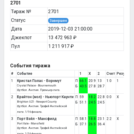
2701
Тираж №
2701
Статус
Завершен
Дата
2019-12-03 21:00:00
Джекпот
13 472 963 ₽
Пул
1 211 917 ₽
События тиража
#
Событие
1
X
2
Счет
Результа
1
Кристал Пэлас - Борнмут
П
66.1
20.9
13
1:0
1
Crystal Palace - Bournemouth
Б
43.5
27.8
28.7
Футбол. Англия. Премьер-лига.
2
Брайтон (мол) - Ньюпорт Каунти
П
59
18.2
22.8
0:0
X
Brighton U21 - Newport County
Б
51.1
24.5
24.5
Футбол. Англия. Трофей Английской
лиги. 1/16 финала.
3
Порт Вэйл - Мансфилд
П
58.1
18.8
23.1
2:2
X
Port Vale - Mansfield
Б
37.1
26.5
36.4
Футбол. Англия. Трофей Английской
лиги. 1/16 финала.