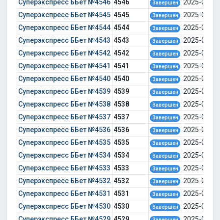
Суперэкспресс ББет №4546
4546
2025-06-07
Завершен
Суперэкспресс ББет №4545
4545
2025-06-06
Завершен
Суперэкспресс ББет №4544
4544
2025-06-05
Завершен
Суперэкспресс ББет №4543
4543
2025-06-04
Завершен
Суперэкспресс ББет №4542
4542
2025-06-03
Завершен
Суперэкспресс ББет №4541
4541
2025-06-02
Завершен
Суперэкспресс ББет №4540
4540
2025-06-01
Завершен
Суперэкспресс ББет №4539
4539
2025-05-31
Завершен
Суперэкспресс ББет №4538
4538
2025-05-30
Завершен
Суперэкспресс ББет №4537
4537
2025-05-29
Завершен
Суперэкспресс ББет №4536
4536
2025-05-27
Завершен
Суперэкспресс ББет №4535
4535
2025-05-26
Завершен
Суперэкспресс ББет №4534
4534
2025-05-25
Завершен
Суперэкспресс ББет №4533
4533
2025-05-24
Завершен
Суперэкспресс ББет №4532
4532
2025-05-23
Завершен
Суперэкспресс ББет №4531
4531
2025-05-22
Завершен
Суперэкспресс ББет №4530
4530
2025-05-21
Завершен
Суперэкспресс ББет №4529
4529
2025-05-20
Завершен