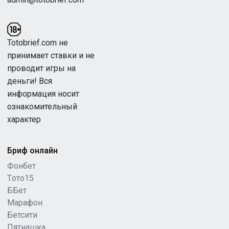
Totobrief.com не
принимает ставки и не
проводит игры на
деньги! Вся
информация носит
ознакомительный
характер
Бриф онлайн
Фонбет
Tото15
ББет
Марафон
Бетсити
Пятнашка