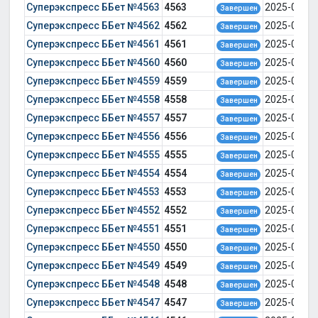
Суперэкспресс ББет №4563
4563
2025-06-24
Завершен
Суперэкспресс ББет №4562
4562
2025-06-23
Завершен
Суперэкспресс ББет №4561
4561
2025-06-22
Завершен
Суперэкспресс ББет №4560
4560
2025-06-21
Завершен
Суперэкспресс ББет №4559
4559
2025-06-20
Завершен
Суперэкспресс ББет №4558
4558
2025-06-19
Завершен
Суперэкспресс ББет №4557
4557
2025-06-18
Завершен
Суперэкспресс ББет №4556
4556
2025-06-17
Завершен
Суперэкспресс ББет №4555
4555
2025-06-16
Завершен
Суперэкспресс ББет №4554
4554
2025-06-15
Завершен
Суперэкспресс ББет №4553
4553
2025-06-14
Завершен
Суперэкспресс ББет №4552
4552
2025-06-13
Завершен
Суперэкспресс ББет №4551
4551
2025-06-12
Завершен
Суперэкспресс ББет №4550
4550
2025-06-11
Завершен
Суперэкспресс ББет №4549
4549
2025-06-10
Завершен
Суперэкспресс ББет №4548
4548
2025-06-09
Завершен
Суперэкспресс ББет №4547
4547
2025-06-08
Завершен