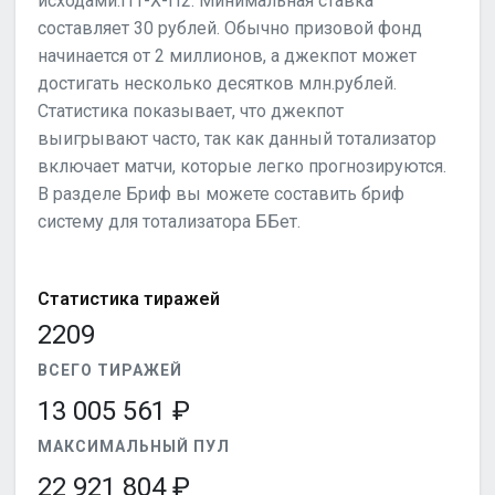
исходами:П1-Х-П2. Минимальная ставка
составляет 30 рублей. Обычно призовой фонд
начинается от 2 миллионов, а джекпот может
достигать несколько десятков млн.рублей.
Статистика показывает, что джекпот
выигрывают часто, так как данный тотализатор
включает матчи, которые легко прогнозируются.
В разделе Бриф вы можете составить бриф
систему для тотализатора ББет.
Статистика тиражей
2209
ВСЕГО ТИРАЖЕЙ
13 005 561 ₽
МАКСИМАЛЬНЫЙ ПУЛ
22 921 804 ₽