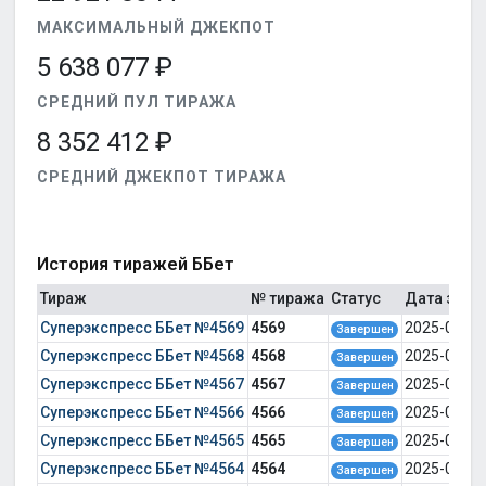
МАКСИМАЛЬНЫЙ ДЖЕКПОТ
5 638 077 ₽
СРЕДНИЙ ПУЛ ТИРАЖА
8 352 412 ₽
СРЕДНИЙ ДЖЕКПОТ ТИРАЖА
История тиражей ББет
Тираж
№ тиража
Статус
Дата заве
Суперэкспресс ББет №4569
4569
2025-06-30
Завершен
Суперэкспресс ББет №4568
4568
2025-06-29
Завершен
Суперэкспресс ББет №4567
4567
2025-06-28
Завершен
Суперэкспресс ББет №4566
4566
2025-06-27
Завершен
Суперэкспресс ББет №4565
4565
2025-06-26
Завершен
Суперэкспресс ББет №4564
4564
2025-06-25
Завершен