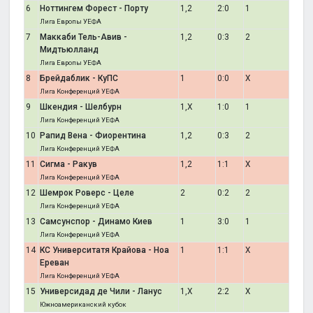
6
Ноттингем Форест - Порту
1,2
2:0
1
Лига Европы УЕФА
7
Маккаби Тель-Авив -
1,2
0:3
2
Мидтьюлланд
Лига Европы УЕФА
8
Брейдаблик - КуПС
1
0:0
X
Лига Конференций УЕФА
9
Шкендия - Шелбурн
1,X
1:0
1
Лига Конференций УЕФА
10
Рапид Вена - Фиорентина
1,2
0:3
2
Лига Конференций УЕФА
11
Сигма - Ракув
1,2
1:1
X
Лига Конференций УЕФА
12
Шемрок Роверс - Целе
2
0:2
2
Лига Конференций УЕФА
13
Самсунспор - Динамо Киев
1
3:0
1
Лига Конференций УЕФА
14
КС Университатя Крайова - Ноа
1
1:1
X
Ереван
Лига Конференций УЕФА
15
Универсидад де Чили - Ланус
1,X
2:2
X
Южноамериканский кубок