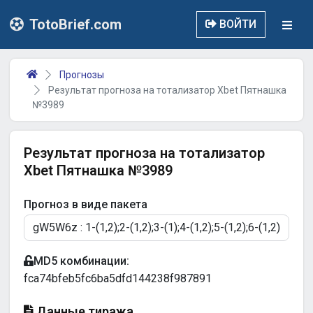
TotoBrief.com
ВОЙТИ
Прогнозы
Результат прогноза на тотализатор Xbet Пятнашка
№3989
Результат прогноза на тотализатор
Xbet Пятнашка №3989
Прогноз в виде пакета
MD5 комбинации:
fca74bfeb5fc6ba5dfd144238f987891
Данные тиража