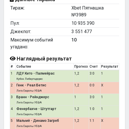
Тираж:
Xbet Пятнашка
№3989
Пул:
10 935 390
Джекпот:
3 551 477
Максимум событий
10
угадано:
Наглядный результат
#
Событие
Прогноз
Счет
Результат
1
ЛДУ Кито - Палмейрас
1,2
3:0
1
Кубок Либертадорес
2
Генк - Реал Бетис
1,2
0:0
X
Лига Европы УЕФА
3
Бранн - Рейнджерс
1
3:0
1
Лига Европы УЕФА
4
Фенербахче - Штутгарт
1,2
1:0
1
Лига Европы УЕФА
5
Мальмё - Динамо Загреб
1,2
1:1
X
Лига Европы УЕФА