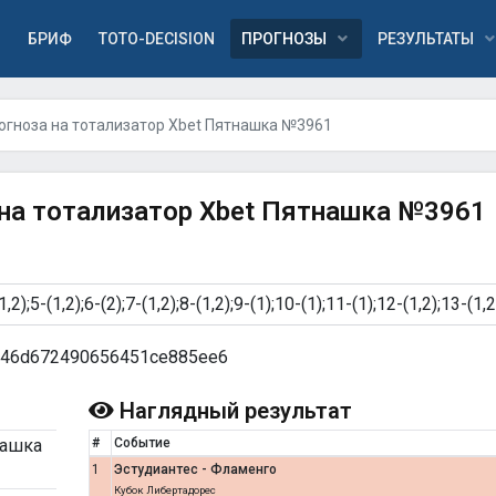
Я
БРИФ
TOTO-DECISION
ПРОГНОЗЫ
РЕЗУЛЬТАТЫ
огноза на тотализатор Xbet Пятнашка №3961
 на тотализатор Xbet Пятнашка №3961
46d672490656451ce885ee6
Наглядный результат
нашка
#
Событие
1
Эстудиантес - Фламенго
Кубок Либертадорес