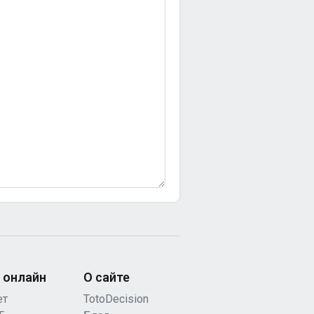
 онлайн
О сайте
ет
TotoDecision