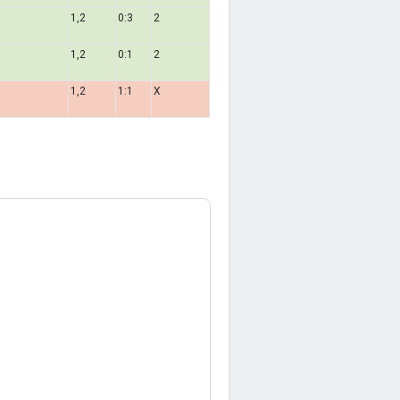
1,2
0:3
2
1,2
0:1
2
1,2
1:1
X