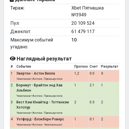
Тираж:
Xbet Пятнашка
№3949
Пул:
20 109 524
Джекпот:
61 479 117
Максимум событий
10
угадано:
Наглядный результат
#
Событие
Прогноз
Счет
Результат
1
Эвертон - Астон Вилла
1,2
0:0
X
Чемпионат Англии. Премьер-лига
2
Борнмут - Брайтон энд Хав
1
2:1
1
Альбион
Чемпионат Англии. Премьер-лига
3
Вест Хэм Юнайтед - Тоттенхэм
2
0:3
2
Хотспур
Чемпионат Англии. Премьер-лига
4
Уотфорд - Блэкберн Роверс
1
0:1
2
Чемпионат Англии. Чемпионшип