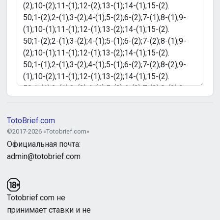
TotoBrief.com
©2017-2026 «Totobrief.com»
Официальная почта:
admin@totobrief.com
Totobrief.com не
принимает ставки и не