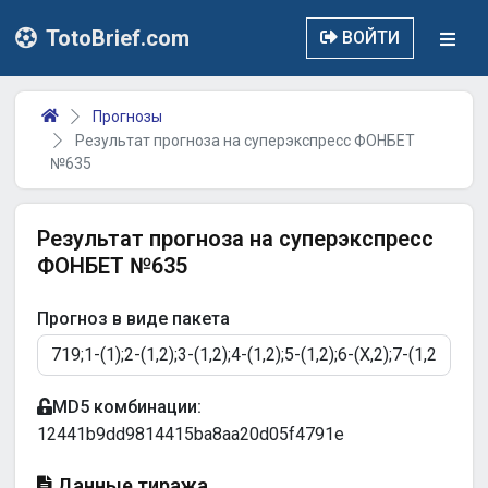
TotoBrief.com
ВОЙТИ
Прогнозы
Результат прогноза на суперэкспресс ФОНБЕТ
№635
Результат прогноза на суперэкспресс
ФОНБЕТ №635
Прогноз в виде пакета
MD5 комбинации:
12441b9dd9814415ba8aa20d05f4791e
Данные тиража