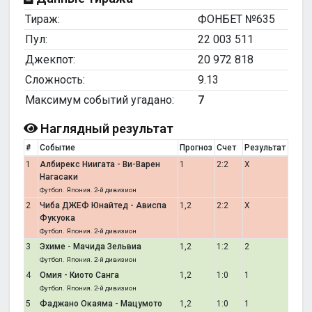
Тираж:
ФОНБЕТ №635
Пул:
22 003 511
Джекпот:
20 972 818
Сложность:
9.13
Максимум событий угадано:
7
Наглядный результат
#
Событие
Прогноз
Счет
Результат
1
Албирекс Ниигата - Ви-Варен
1
2:2
X
Нагасаки
Футбол. Япония. 2-й дивизион
2
Чиба ДЖЕФ Юнайтед - Ависпа
1,2
2:2
X
Фукуока
Футбол. Япония. 2-й дивизион
3
Эхиме - Мачида Зельвиа
1,2
1:2
2
Футбол. Япония. 2-й дивизион
4
Омия - Киото Санга
1,2
1:0
1
Футбол. Япония. 2-й дивизион
5
Фаджано Окаяма - Мацумото
1,2
1:0
1