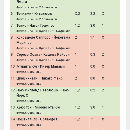
Ямага
Футбол. Япония. 2-й дивизион
6
Точиджи - Китакюсю
X,2
2:2
X
Футбол. Япония. 2-й дивизион
7
Токио - Нагоя Грампус
1,2
3:0
1
Футбол. Япония. Кубок Лиги. 1/4 финала
8
Консадоле Саппоро - Йокогама
2
1:1
X
Маринос
Футбол. Япония. Кубок Лиги. 1/4 финала
9
Серезо Осака - Кашива Рейсол
1
0:3
2
Футбол. Япония. Кубок Лиги. 1/4 финала
10
Атланта Юн - Интер Майами
1
0:0
X
Футбол. США. MLS
11
Цинциннати - Чикаго Файр
2
0:0
X
Футбол. США. MLS
12
Нью-Ингленд Революшн - Нью-
1,2
0:2
2
Йорк С
Футбол. США. MLS
13
Хьюстон - Миннесота Юн
1,2
3:0
1
Футбол. США. MLS
14
Нэшвилл СК - Орландо С
1,2
1:1
X
Футбол. США. MLS