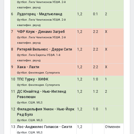
Футбол. Лига Чемпионов УЕФА. 2-й
квалифик. раунд
6
Лудогорец - Мидтьюланд
1,2
0:1
2
Футбол. Лига Чемпионов УЕФА. 2-й
квалифик. раунд
7
ЧФР Клуж - Динамо Загреб
1,2
2:2
X
Футбол. Лига Чемпионов УЕФА. 2-й
квалифик. раунд
8
Ритеряй Вильнюс - Дерри Сити
1,2
2:2
X
Футбол. Лига Европы УЕФА. 1-й
квалифик. раунд
9
Хака - Лахти
1,2
2:2
X
Футбол. Финляндия. Суперлига
10
ТПС Турку - ХИФК
1,2
1:0
1
Футбол. Финляндия. Суперлига
11
ДС Юнайтед - Нью-Ингленд
1,2
1:2
2
Революшн
Футбол. США. MLS
12
Филадельфия Унион - Нью-Йорк
1,2
1:0
1
Ред Булз
Футбол. США. MLS
13
Лос-Анджелес Гэлакси - Сиэтл
1,2
Отменен
Футбол. США. MLS