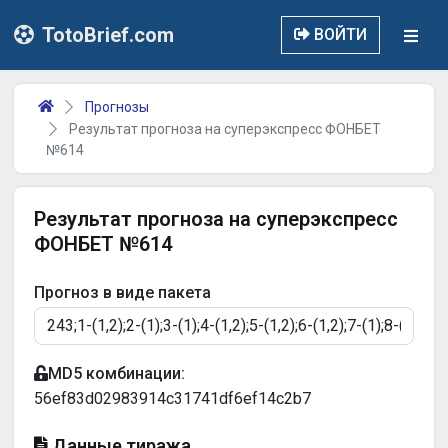
TotoBrief.com
ВОЙТИ
Прогнозы
Результат прогноза на суперэкспресс ФОНБЕТ
№614
Результат прогноза на суперэкспресс
ФОНБЕТ №614
Прогноз в виде пакета
MD5 комбинации:
56ef83d02983914c31741df6ef14c2b7
Данные тиража