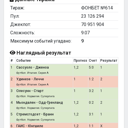
Тираж:
ФОНБЕТ №614
Пул:
23 126 294
Джекпот:
70 951 904
Сложность:
9.07
Максимум событий угадано:
9
Наглядный результат
#
Событие
Прогноз
Счет
Результат
1
Сассуоло - Дженоа
1,2
5:0
1
Футбол. Италия. Серия А
2
Удинезе - Лечче
1
1:2
2
Футбол. Италия. Серия А
3
Олесунн - Старт
1
3:2
1
Футбол. Норвегия. Суперлига
4
Мьондален - Одд-Гренланд
1,2
0:2
2
Футбол. Норвегия. Суперлига
5
Стремсгодсет - Бранн
1,2
3:1
1
Футбол. Норвегия. Суперлига
6
ГАИС - Юнгшиле
1,2
1:1
X