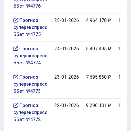
ББет №4776
Прогноз
25-01-2026
4 964 178 ₽
1 200
cуперэкспресс
ББет №4775
Прогноз
24-01-2026
5 407 495 ₽
1 000
cуперэкспресс
ББет №4774
Прогноз
23-01-2026
7 695 860 ₽
12 68
cуперэкспресс
ББет №4773
Прогноз
22-01-2026
9 296 101 ₽
13 51
cуперэкспресс
ББет №4772