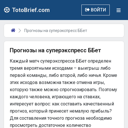
TotoBrief.com
ВОЙТИ
Прогнозы на суперэкспресс ББет
Прогнозы на суперэкспресс ББет
Каждый матч суперэкспресса ББет определен
тремя вероятными исходами – выигрыш либо
первой команды, либо второй, либо ничья. Кроме
этих исходов возможна также отмена игры,
которую также можно спрогнозировать. Поэтому
каждого человека, играющего на ставках,
интересует вопрос: как составить качественный
прогноз, который принесет немалую прибыль?
Для составления точного прогноза необходимо
просмотреть достаточное количество