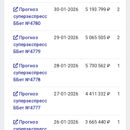
Прогноз
30-01-2026
5 193 799 ₽
2 120
cуперэкспресс
ББет №4780
Прогноз
29-01-2026
5 065 505 ₽
2 044
cуперэкспресс
ББет №4779
Прогноз
28-01-2026
5 730 562 ₽
1 407
cуперэкспресс
ББет №4778
Прогноз
27-01-2026
4 411 332 ₽
1 407
cуперэкспресс
ББет №4777
Прогноз
26-01-2026
3 665 440 ₽
1 000
cуперэкспресс