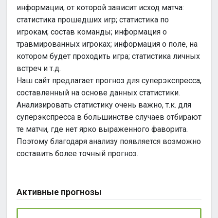
информации, от которой зависит исход матча:
статистика прошедших игр; статистика по
игрокам; состав команды; информация о
травмированных игроках; информация о поле, на
котором будет проходить игра; статистика личных
встреч и т.д.
Наш сайт предлагает прогноз для суперэкспресса,
составленный на основе данных статистики.
Анализировать статистику очень важно, т.к. для
суперэкспресса в большинстве случаев отбирают
те матчи, где нет ярко выраженного фаворита.
Поэтому благодаря анализу появляется возможно
составить более точный прогноз.
Активные прогнозы