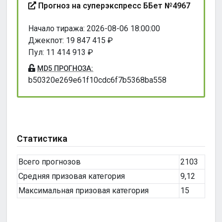
Прогноз на суперэкспресс ББет №4967
Начало тиража: 2026-08-06 18:00:00
Джекпот: 19 847 415 ₽
Пул: 11 414 913 ₽
MD5 ПРОГНОЗА:
b50320e269e61f10cdc6f7b5368ba558
Статистика
Всего прогнозов
2103
Средняя призовая категория
9,12
Максимальная призовая категория
15