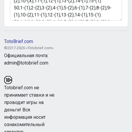
TotoBrief.com
©2017-2026 «Totobrief.com»
Официальная почта:
admin@totobrief.com
Totobrief.com не
принимает ставки и не
проводит игры на
деньги! Вся
информация носит
ознакомительный
характер