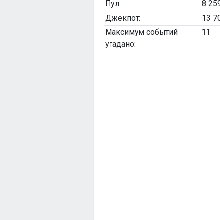
Пул:
8 25
Джекпот:
13 7
Максимум событий
11
угадано: