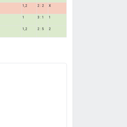
1,2
2 : 2
X
1
3 : 1
1
1,2
2 : 5
2