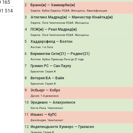
9 165
2
Бранн(ж) — Хаммарбю(ж)
01 514
Европа. Кубок Европы УЕФА. Женщины. Квалификация
3
Атлетико Мадрид(ж) — Манчестер Юнайтед(ж)
Европа. Лига Чемпионов УЕФА. Женщины
4
ПСЖ(ж) — Реал Мадрид(ж)
Европа. Лига Чемпионов УЕФА. Женщины
5
Хаддерсфилд — Болтон
Англия. 1-я Лига
6
Бирмингем Сити(21) — Рединг(21)
Англия. Кубок Премьер Лиги до 21 года
7
Грэмио РС — Сан Паулу
Бразилия. Серия A
8
Витория БА — Байя
Бразилия. Серия A
9
Эсбьерг — Хобро
Дания. 1-й дивизион
10
Эредиано — Алахуэленсе
Коста-Рика. Чемпионат
11
Ильвес — КуПС
Финляндия. Чемпионат
12
Индепендьенте Хуниорс — Гуаласео
Эквадор. Серия B