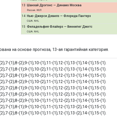
13
Шанхай Дрэгонс — Динамо Москва
Россия. КХЛ
14
Нью-Джерси Девилз — Флорида Пантерз
США. NHL
15
Филадельфия Флайерз — Виннипег Джетс
США. NHL
ана на основе прогноза, 13-ая гарантийная категория.