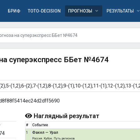
Я
БРИФ
TOTO-DECISION
ПРОГНОЗЫ
РЕЗУЛЬТАТЫ
огноза на суперэкспресс ББет №4674
 на суперэкспресс ББет №4674
d8f88f5414ec24d2dff5690
Наглядный результат
т
#
Событие
74
1
Факел — Урал
Россия. Кубок. Путь регионов