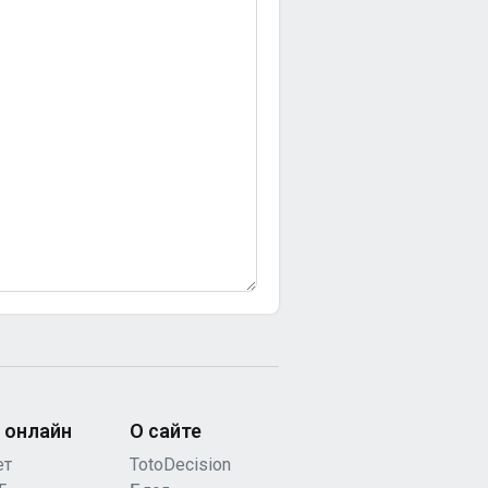
 онлайн
О сайте
ет
TotoDecision