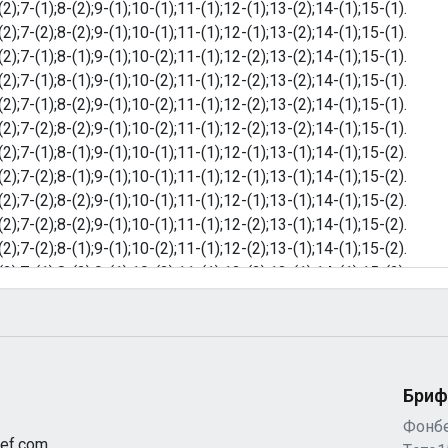
Бриф
Фонб
ef.com