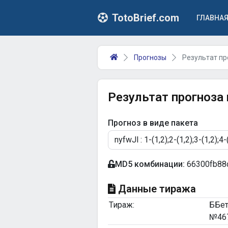
TotoBrief.com
ГЛАВНА
Прогнозы
Результат пр
Результат прогноза
Прогноз в виде пакета
MD5 комбинации:
66300fb88
Данные тиража
Тираж:
ББе
№46