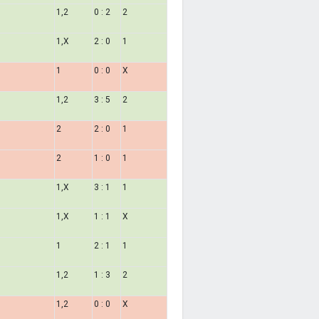
1,2
0 : 2
2
1,X
2 : 0
1
1
0 : 0
X
1,2
3 : 5
2
2
2 : 0
1
2
1 : 0
1
1,X
3 : 1
1
1,X
1 : 1
X
1
2 : 1
1
1,2
1 : 3
2
1,2
0 : 0
X