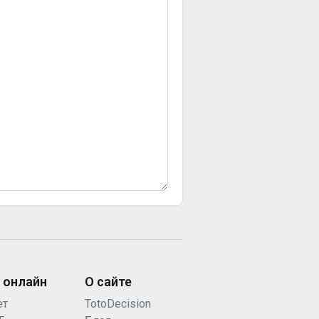
 онлайн
О сайте
ет
TotoDecision