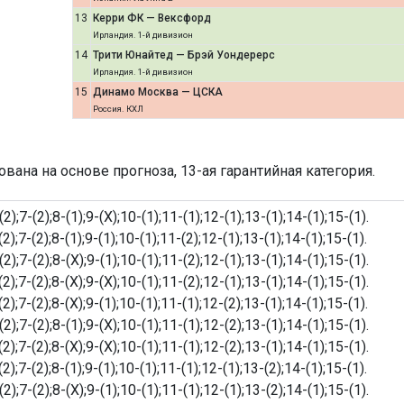
13
Керри ФК — Вексфорд
Ирландия. 1-й дивизион
14
Трити Юнайтед — Брэй Уондерерс
Ирландия. 1-й дивизион
15
Динамо Москва — ЦСКА
Россия. КХЛ
ана на основе прогноза, 13-ая гарантийная категория.