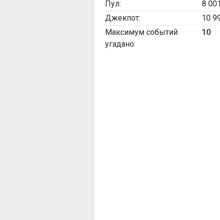
Пул:
8 00
Джекпот:
10 9
Максимум событий
10
угадано: