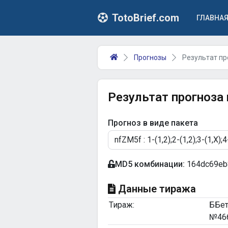
TotoBrief.com
ГЛАВНА
Прогнозы
Результат пр
Результат прогноза
Прогноз в виде пакета
MD5 комбинации:
164dc69eb
Данные тиража
Тираж:
ББе
№46