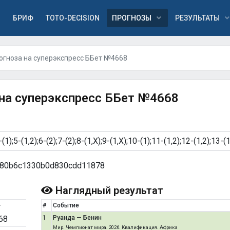
Я
БРИФ
TOTO-DECISION
ПРОГНОЗЫ
РЕЗУЛЬТАТЫ
огноза на суперэкспресс ББет №4668
 на суперэкспресс ББет №4668
80b6c1330b0d830cdd11878
Наглядный результат
т
#
Событие
68
1
Руанда — Бенин
Мир. Чемпионат мира. 2026. Квалификация. Африка