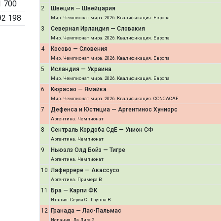
1 700
2
Швеция — Швейцария
92 198
Мир. Чемпионат мира. 2026. Квалификация. Европа
3
Северная Ирландия — Словакия
Мир. Чемпионат мира. 2026. Квалификация. Европа
4
Косово — Словения
Мир. Чемпионат мира. 2026. Квалификация. Европа
5
Исландия — Украина
Мир. Чемпионат мира. 2026. Квалификация. Европа
6
Кюрасао — Ямайка
Мир. Чемпионат мира. 2026. Квалификация. CONCACAF
7
Дефенса и Юстициа — Аргентинос Хуниорс
Аргентина. Чемпионат
8
Сентраль Кордоба СдЕ — Унион СФ
Аргентина. Чемпионат
9
Ньюэлз Олд Бойз — Тигре
Аргентина. Чемпионат
10
Лаферрере — Акассусо
Аргентина. Примера B
11
Бра — Карпи ФК
Италия. Серия C - Группа B
12
Гранада — Лас-Пальмас
Испания. Ла Лига 2