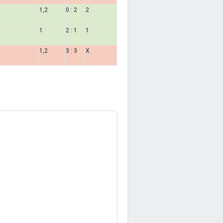
1,2
0 : 2
2
1
2 : 1
1
1,2
3 : 3
X