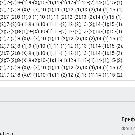
Бриф
Фонб
ef.com