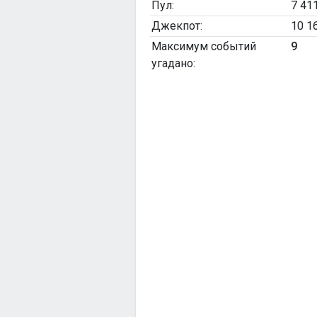
Пул:
7 41
Джекпот:
10 1
Максимум событий
9
угадано: