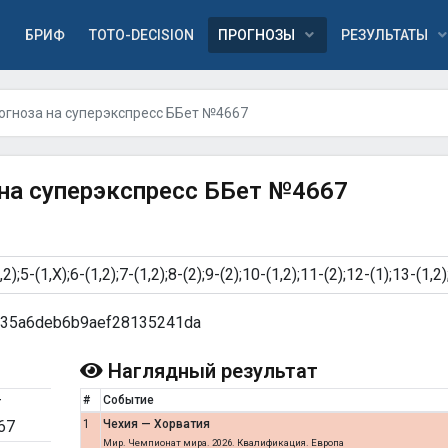
Я
БРИФ
TOTO-DECISION
ПРОГНОЗЫ
РЕЗУЛЬТАТЫ
огноза на суперэкспресс ББет №4667
 на суперэкспресс ББет №4667
35a6deb6b9aef28135241da
Наглядный результат
т
#
Событие
67
1
Чехия — Хорватия
Мир. Чемпионат мира. 2026. Квалификация. Европа