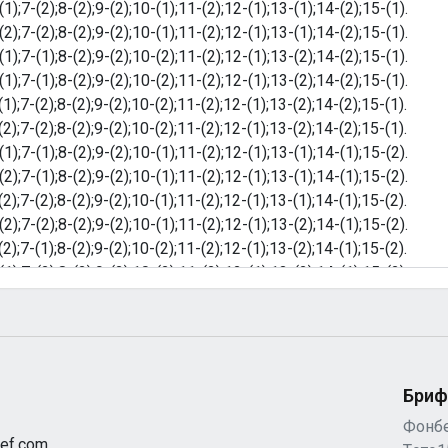
Бриф
Фонб
ef.com