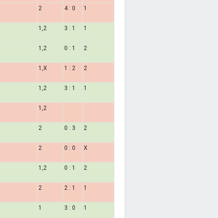
2
4 : 0
1
1,2
3 : 1
1
1,2
0 : 1
2
1,X
1 : 2
2
1,2
3 : 1
1
1,2
2
0 : 3
2
2
0 : 0
X
1,2
0 : 1
2
2
2 : 1
1
1
3 : 0
1