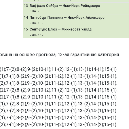
13
Баффало Сейбрз — Нью-Йорк Рейнджерс
США. NHL
14
Питтсбург Пингвинз — Нью-Йорк Айлендерс
США. NHL
15
Сент-Луис Блюз — Миннесота Уайлд
США. NHL
ана на основе прогноза, 13-ая гарантийная категория.