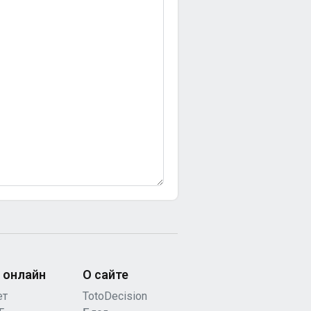
 онлайн
О сайте
ет
TotoDecision