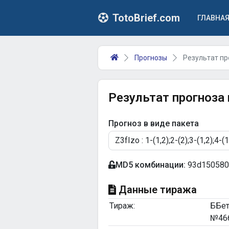
TotoBrief.com
ГЛАВНА
Прогнозы
Результат пр
Результат прогноза
Прогноз в виде пакета
MD5 комбинации:
93d150580
Данные тиража
Тираж:
ББе
№46