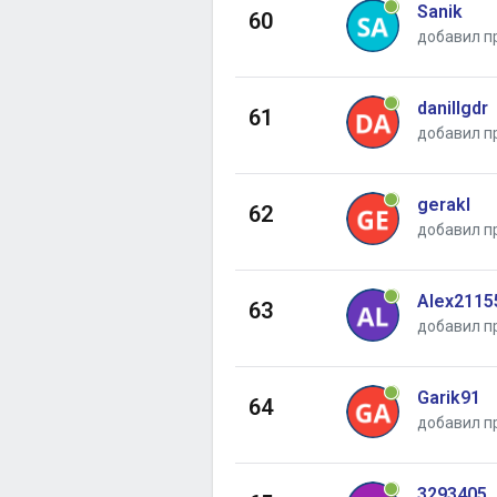
Sanik
60
добавил п
danillgdr
61
добавил п
gerakl
62
добавил п
Alex2115
63
добавил п
Garik91
64
добавил п
3293405