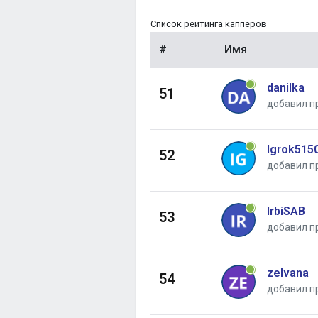
Список рейтинга капперов
#
Имя
danilka
51
добавил п
Igrok515
52
добавил п
IrbiSAB
53
добавил п
zelvana
54
добавил п