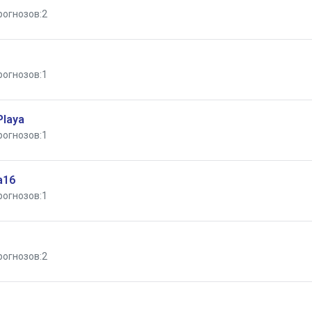
рогнозов:2
рогнозов:1
Playa
рогнозов:1
a16
рогнозов:1
рогнозов:2