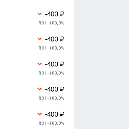
-400 ₽
ROI -100,0%
-400 ₽
ROI -100,0%
-400 ₽
ROI -100,0%
-400 ₽
ROI -100,0%
-400 ₽
ROI -100,0%