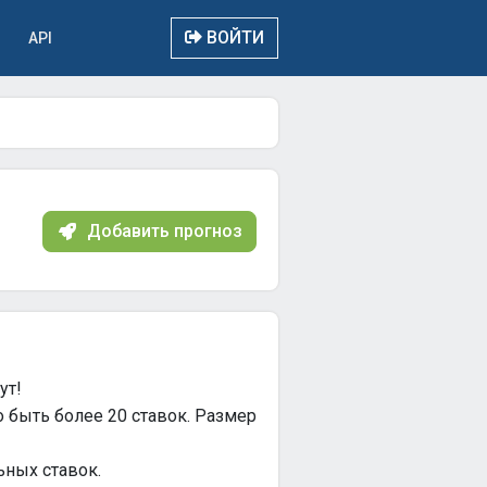
ВОЙТИ
API
Добавить прогноз
ут!
 быть более 20 ставок. Размер
ьных ставок.