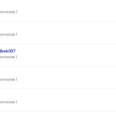
рогнозов:1
рогнозов:1
dbek007
рогнозов:1
рогнозов:1
рогнозов:1